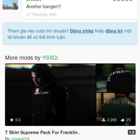
Another banger!!!
21 Tháng bảy, 2024
Tham gia vào cuộc trò chuyện!
Đăng nhập
hoặc
đăng ký
một
tài khoản để có thể bình luận.
More mods by
Y9XQ
:
5.0
2.265
25
T Shirt Supreme Pack For Franklin .
1.0
By
JosephY9