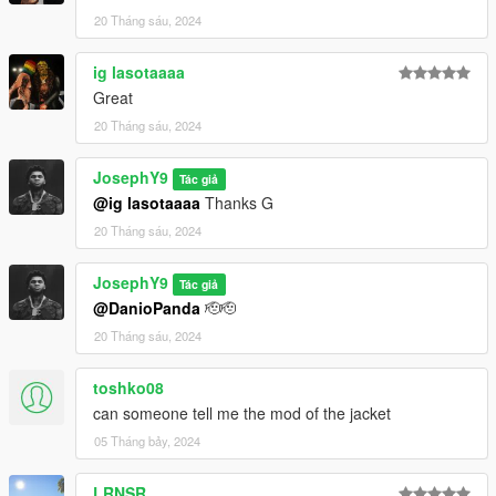
20 Tháng sáu, 2024
ig lasotaaaa
Great
20 Tháng sáu, 2024
JosephY9
Tác giả
@ig lasotaaaa
Thanks G
20 Tháng sáu, 2024
JosephY9
Tác giả
@DanioPanda
🫡🫡
20 Tháng sáu, 2024
toshko08
can someone tell me the mod of the jacket
05 Tháng bảy, 2024
LRNSR