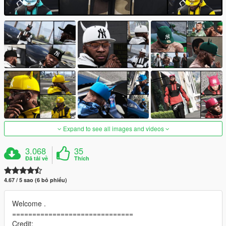
Expand to see all images and videos
3.068
35
Đã tải về
Thích
4.67 / 5 sao (6 bỏ phiếu)
Welcome .
==============================
Credit: