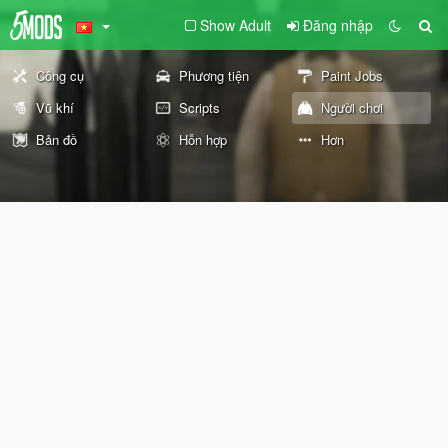
Show Adult
Đăng nhập
Công cụ
Phương tiện
Paint Jobs
Vũ khí
Scripts
Người chơi
Bản đồ
Hỗn hợp
Hơn