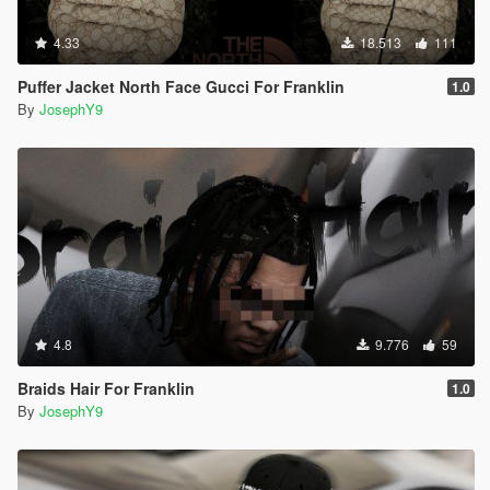
4.33
18.513
111
Puffer Jacket North Face Gucci For Franklin
1.0
By
JosephY9
4.8
9.776
59
Braids Hair For Franklin
1.0
By
JosephY9