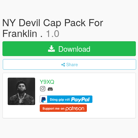
NY Devil Cap Pack For
Franklin .
1.0
Download
Share
Y9XQ
Đóng góp với
Support me on