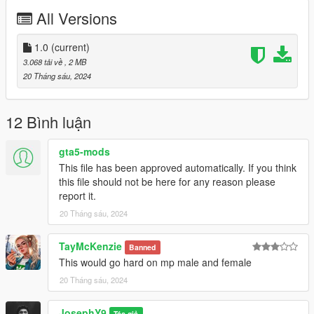
All Versions
1.0
(current)
3.068 tải về
, 2 MB
20 Tháng sáu, 2024
12 Bình luận
gta5-mods
This file has been approved automatically. If you think
this file should not be here for any reason please
report it.
20 Tháng sáu, 2024
TayMcKenzie
Banned
This would go hard on mp male and female
20 Tháng sáu, 2024
JosephY9
Tác giả