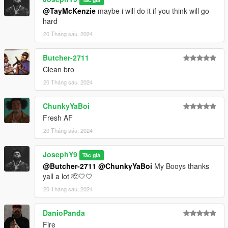
@TayMcKenzie
maybe i will do it if you think will go
hard
20 Tháng sáu, 2024
Butcher-2711
Clean bro
20 Tháng sáu, 2024
ChunkyYaBoi
Fresh AF
20 Tháng sáu, 2024
JosephY9
Tác giả
@Butcher-2711
@ChunkyYaBoi
My Booys thanks
yall a lot 🫡🤍🤍
20 Tháng sáu, 2024
DanioPanda
Fire