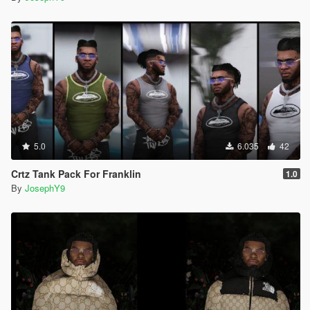
5.0
6.035
42
Crtz Tank Pack For Franklin
1.0
By
JosephY9