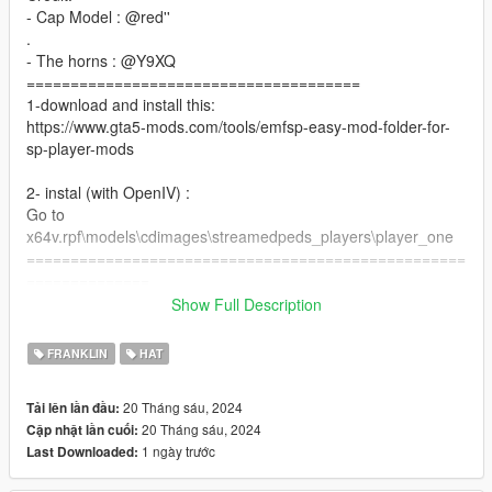
- Cap Model : @red''
.
- The horns : @Y9XQ
======================================
1-download and install this:
https://www.gta5-mods.com/tools/emfsp-easy-mod-folder-for-
sp-player-mods
2- instal (with OpenIV) :
Go to
x64v.rpf\models\cdimages\streamedpeds_players\player_one
==================================================
==============
if you want any Help
Show Full Description
Discord:
GOAT#5697
FRANKLIN
HAT
Take a look at my patreon You may like my work For Franklin
if you want to Support me on Patreon
20 Tháng sáu, 2024
Tải lên lần đầu:
patreon.com/Y9XQ
20 Tháng sáu, 2024
Cập nhật lần cuối:
================================================
1 ngày trước
Last Downloaded: