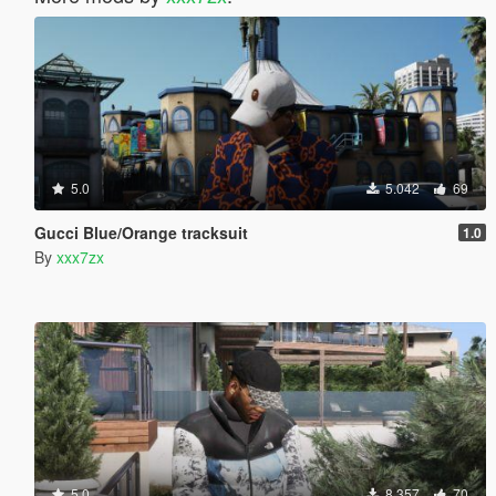
5.0
5.042
69
Gucci Blue/Orange tracksuit
1.0
By
xxx7zx
5.0
8.357
70