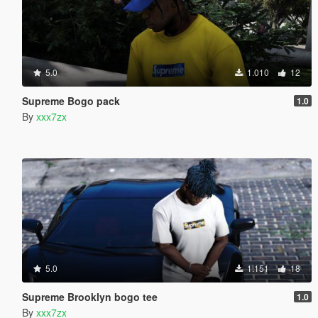
5.0
1.010
12
Supreme Bogo pack
1.0
By
xxx7zx
5.0
1.151
18
Supreme Brooklyn bogo tee
1.0
By
xxx7zx