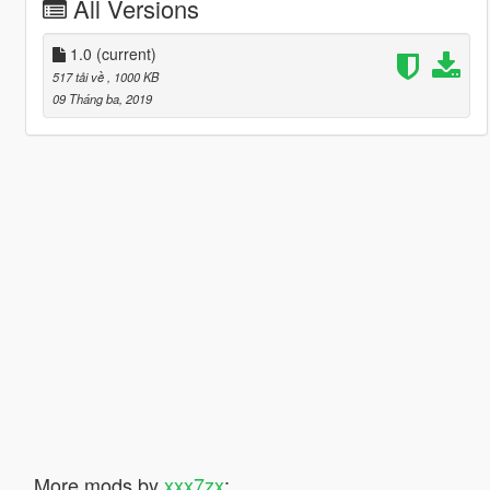
All Versions
1.0
(current)
517 tải về
, 1000 KB
09 Tháng ba, 2019
More mods by
xxx7zx
: