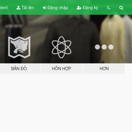
tent
Tải lên
Đăng nhập
Đăng ký
BẢN ĐỒ
HỖN HỢP
HƠN