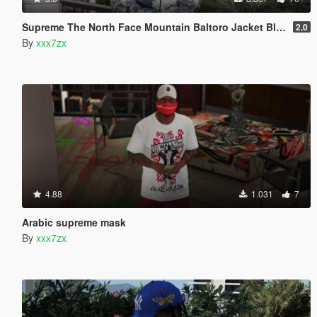
Supreme The North Face Mountain Baltoro Jacket Blue/White
2.0
By
xxx7zx
4.88
1.031
7
Arabic supreme mask
By
xxx7zx