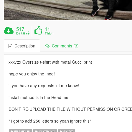
517
11
Đã tải về
Thích
Description
Comments (3)
xxx7zx Oversize t-shirt with metal Gucci print
hope you enjoy the mod!
if you have any requests let me know!
install method is in the Read me
DON'T RE-UPLOAD THE FILE WITHOUT PERMISSION OR CRED
" i got to add 250 letters so yeah ignore this"
FRANKLIN
CLOTHING
SHIRT