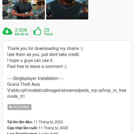
2.606
29
Đã tải về
Thích
Thank you for downloading my chains :)
Use them as you, just dont take credit.
I hope u guys can use it.
Feel free to leave a comment :)
----Singleplayer Installation----
Grand Theft Auto
V\x64v.rpf\models\cdimages\streamedpeds_mp.rpf\mp_m_free
mode_01
CLOTHING
11 Tháng tư, 2022
Tải lên lần đầu:
11 Tháng tư, 2022
Cập nhật lần cuối:
1 ngày trước
Last Downloaded: