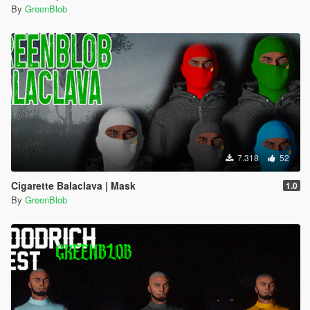
By
GreenBlob
7.318
52
Cigarette Balaclava | Mask
1.0
By
GreenBlob