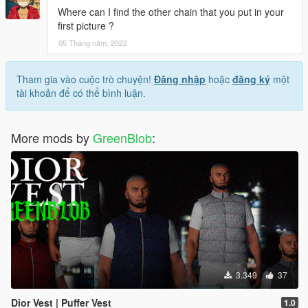
Where can I find the other chain that you put in your
first picture ?
05 Tháng năm, 2022
Tham gia vào cuộc trò chuyện!
Đăng nhập
hoặc
đăng ký
một
tài khoản để có thể bình luận.
More mods by
GreenBlob
:
3.349
37
Dior Vest | Puffer Vest
1.0