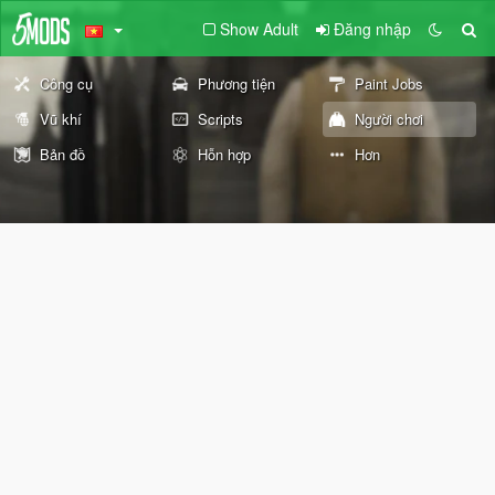
Show Adult
Đăng nhập
Công cụ
Phương tiện
Paint Jobs
Vũ khí
Scripts
Người chơi
Bản đồ
Hỗn hợp
Hơn