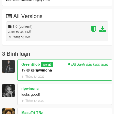
All Versions
1.0
(current)
2.606 tải về
, 6 MB
11 Tháng tư, 2022
3 Bình luận
GreenBlob
Đã đánh dấu bình luận
Tác giả
Ty 😄
@ripwinona
11 Tháng tư, 2022
ripwinona
looks good!
11 Tháng tư, 2022
MasuT4-TRz