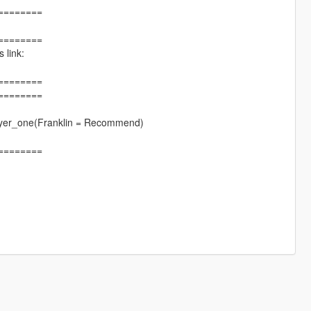
========
========
 link:
========
========
ayer_one(Franklin = Recommend)
========