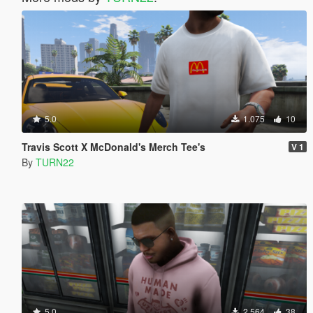
5.0
1.075
10
Travis Scott X McDonald's Merch Tee's
V 1
By
TURN22
5.0
2.564
38