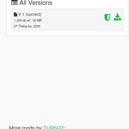
All Versions
V 1
(current)
1.354 tải về
, 30 MB
27 Tháng ba, 2020
More mods by
TURN22
: