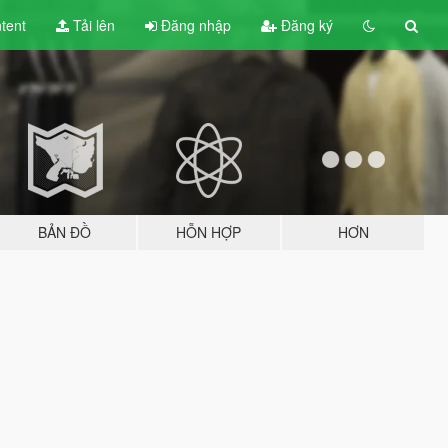
tent
Tải lên
Đăng nhập
Đăng ký
BẢN ĐỒ
HỖN HỢP
HƠN