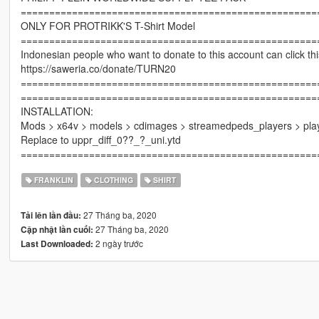
====================================================
ONLY FOR PROTRIKK'S T-Shirt Model
====================================================
Indonesian people who want to donate to this account can click this
https://saweria.co/donate/TURN20
====================================================
====================================================
INSTALLATION:
Mods > x64v > models > cdimages > streamedpeds_players > pl
Replace to uppr_diff_0??_?_uni.ytd
====================================================
FRANKLIN
CLOTHING
SHIRT
27 Tháng ba, 2020
Tải lên lần đầu:
27 Tháng ba, 2020
Cập nhật lần cuối:
2 ngày trước
Last Downloaded: