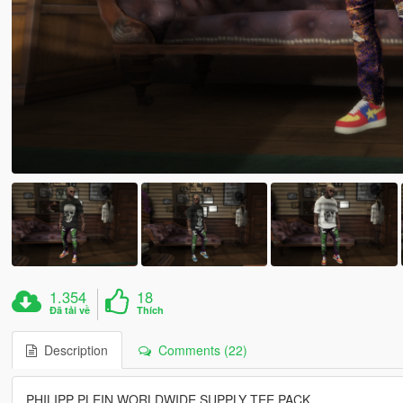
1.354
18
Đã tải về
Thích
Description
Comments (22)
PHILIPP PLEIN WORLDWIDE SUPPLY TEE PACK