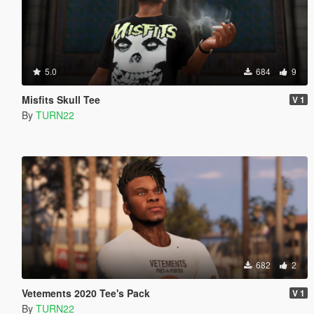
5.0
684
9
Misfits Skull Tee
V 1
By
TURN22
682
2
Vetements 2020 Tee's Pack
V 1
By
TURN22