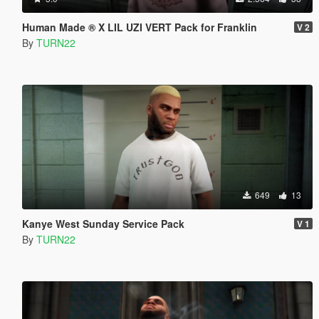
Human Made ® X LIL UZI VERT Pack for Franklin
V 2
By
TURN22
649
13
Kanye West Sunday Service Pack
V 1
By
TURN22