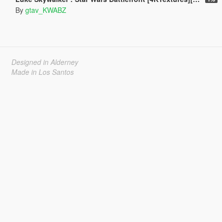
By
gtav_KWABZ
Designed in Alderney
Made in Los Santos