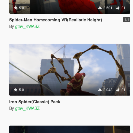
5.0
2.501
21
Spider-Man Homecoming VR(Realistic Height)
1.1
By
gtav_KWABZ
5.0
2.048
21
Iron Spider(Classic) Pack
By
gtav_KWABZ