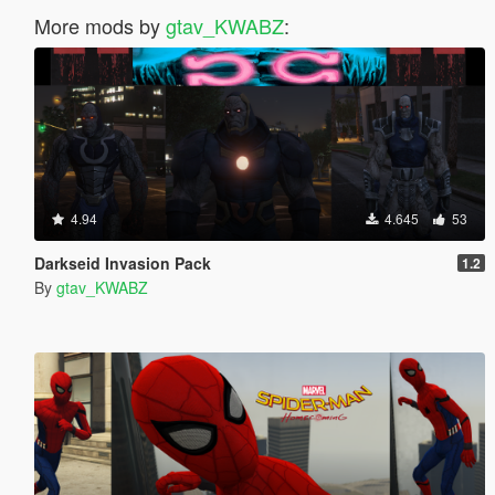
More mods by
gtav_KWABZ
:
4.94
4.645
53
Darkseid Invasion Pack
1.2
By
gtav_KWABZ