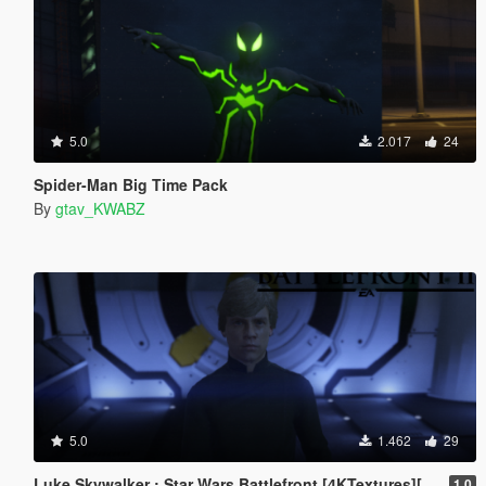
5.0
2.017
24
Spider-Man Big Time Pack
By
gtav_KWABZ
5.0
1.462
29
Luke Skywalker : Star Wars Battlefront [4KTextures][Add-on]
1.0