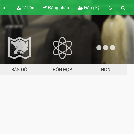
tent
Tải lên
Đăng nhập
Đăng ký
BẢN ĐỒ
HỖN HỢP
HƠN