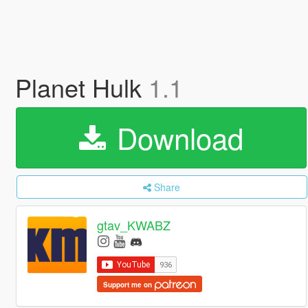
Planet Hulk
1.1
Download
Share
gtav_KWABZ
Support me on