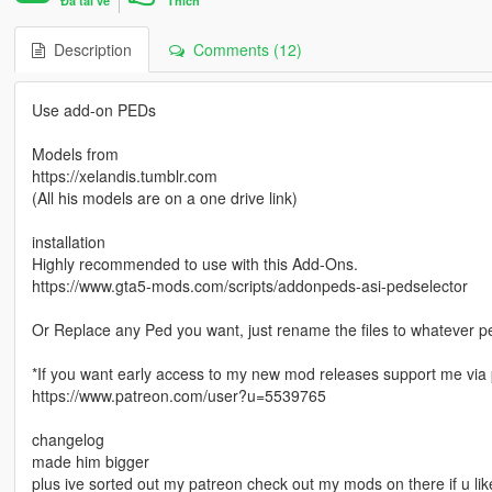
Đã tải về
Thích
Description
Comments (12)
Use add-on PEDs
Models from
https://xelandis.tumblr.com
(All his models are on a one drive link)
installation
Highly recommended to use with this Add-Ons.
https://www.gta5-mods.com/scripts/addonpeds-asi-pedselector
Or Replace any Ped you want, just rename the files to whatever 
*If you want early access to my new mod releases support me via 
https://www.patreon.com/user?u=5539765
changelog
made him bigger
plus ive sorted out my patreon check out my mods on there if u lik