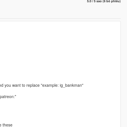
5.0 / 5 sao (6 bỏ phiếu)
ped you want to replace "example: ig_bankman"
patreon:*
e these