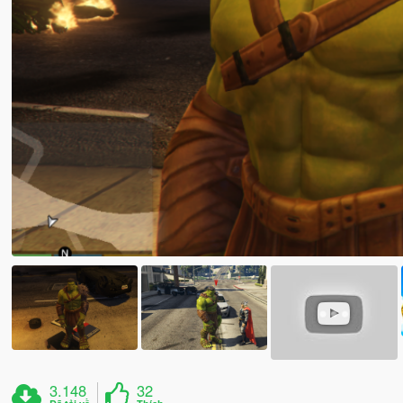
3.148
32