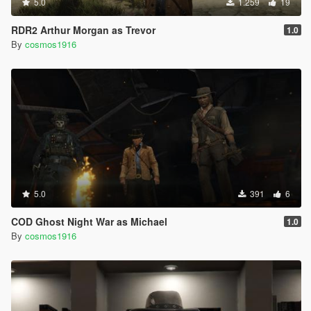
5.0
1.259
19
RDR2 Arthur Morgan as Trevor
1.0
By
cosmos1916
5.0
391
6
COD Ghost Night War as Michael
1.0
By
cosmos1916