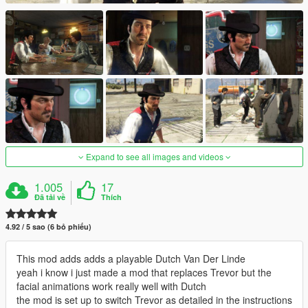
Expand to see all images and videos
1.005
17
Đã tải về
Thích
4.92 / 5 sao (6 bỏ phiếu)
This mod adds adds a playable Dutch Van Der Linde
yeah i know i just made a mod that replaces Trevor but the
facial animations work really well with Dutch
the mod is set up to switch Trevor as detailed in the instructions