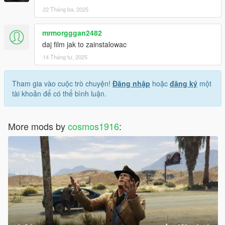
22 Tháng ba, 2025
mrmorgggan2482
daj film jak to zainstalowac
14 Tháng tư, 2025
Tham gia vào cuộc trò chuyện!
Đăng nhập
hoặc
đăng ký
một
tài khoản để có thể bình luận.
More mods by
cosmos1916
: