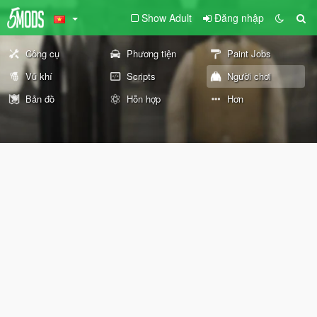
Show Adult
Đăng nhập
Công cụ
Phương tiện
Paint Jobs
Vũ khí
Scripts
Người chơi
Bản đồ
Hỗn hợp
Hơn