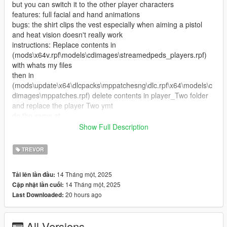
but you can switch it to the other player characters
features: full facial and hand animations
bugs: the shirt clips the vest especially when aiming a pistol
and heat vision doesn't really work
instructions: Replace contents in
(mods\x64v.rpf\models\cdimages\streamedpeds_players.rpf)
with whats my files
then in
(mods\update\x64\dlcpacks\mppatchesng\dlc.rpf\x64\models\c
dimages\mppatches.rpf) delete contents in player_Two folder
and replace the player Two ymt
do the same at
(mods\update\x64\dlcpacks\patchday3ng\dlc.rpf\x64\models\cd
Show Full Description
images\patchday3ng.rpf) you can also delete the contents in
(C:\Program Files (x86)\Steam\steamapps\common\Grand
TREVOR
Theft Auto
V\mods\update\x64\dlcpacks\mpheist\dlc.rpf\x64\models\cdima
14 Tháng một, 2025
Tải lên lần đầu:
ges\trevor_outfits.rpf\player_two_trevor_heist) but this may
14 Tháng một, 2025
Cập nhật lần cuối:
cause instability
20 hours ago
Last Downloaded:
credits (https://www.deviantart.com/heliosal/art/Red-Dead-
Redemption-2-Dutch-Van-Der-Linde-Var-14-886270166)
All Versions