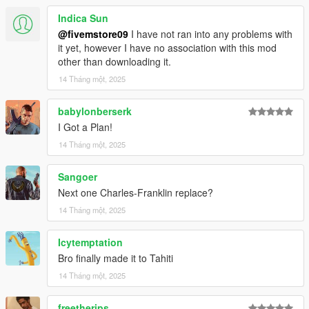
Indica Sun
@fivemstore09
I have not ran into any problems with
it yet, however I have no association with this mod
other than downloading it.
14 Tháng một, 2025
babylonberserk
I Got a Plan!
14 Tháng một, 2025
Sangoer
Next one Charles-Franklin replace?
14 Tháng một, 2025
Icytemptation
Bro finally made it to Tahiti
14 Tháng một, 2025
freetherips