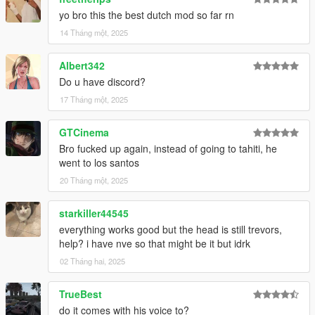
yo bro this the best dutch mod so far rn
14 Tháng một, 2025
Albert342
Do u have discord?
17 Tháng một, 2025
GTCinema
Bro fucked up again, instead of going to tahiti, he
went to los santos
20 Tháng một, 2025
starkiller44545
everything works good but the head is still trevors,
help? i have nve so that might be it but idrk
02 Tháng hai, 2025
TrueBest
do it comes with his voice to?