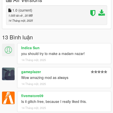
1.0
(current)
1.005 tải về
, 20 MB
14 Tháng một, 2025
13 Bình luận
Indica Sun
you should try to make a madam nazar!
14 Tháng một, 2025
gameplazer
Wow amazing mod as always
14 Tháng một, 2025
fivemstore09
Is it glitch-free, because I really liked this.
14 Tháng một, 2025