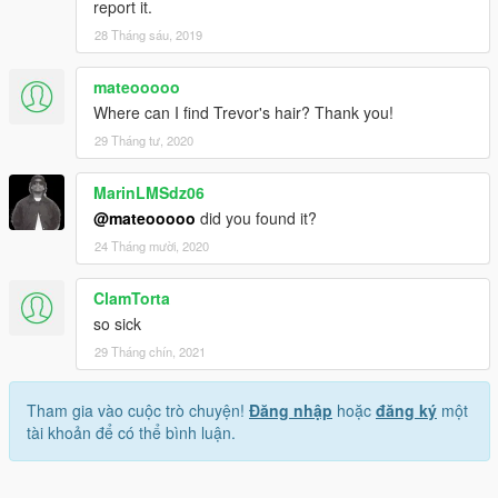
report it.
28 Tháng sáu, 2019
mateooooo
Where can I find Trevor's hair? Thank you!
29 Tháng tư, 2020
MarinLMSdz06
@mateooooo
did you found it?
24 Tháng mười, 2020
ClamTorta
so sick
29 Tháng chín, 2021
Tham gia vào cuộc trò chuyện!
Đăng nhập
hoặc
đăng ký
một
tài khoản để có thể bình luận.