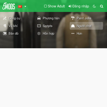
Show Adult
Đăng nhập
Công cụ
Phương tiện
Paint Jobs
Vũ khí
Scripts
Người chơi
Bản đồ
Hỗn hợp
Hơn