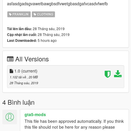
asfasdgadsgvawetbawgbsdfvwetgbasdgafvcasdvfwefb
FRANKLIN
CLOTHING
28 Tháng sáu, 2019
Tải lên lần đầu:
28 Tháng sáu, 2019
Cập nhật lần cuối:
5 hours ago
Last Downloaded:
All Versions
1.0
(current)
1.102 tải về
, 20 MB
28 Tháng sáu, 2019
4 Bình luận
gta5-mods
This file has been approved automatically. If you think
this file should not be here for any reason please