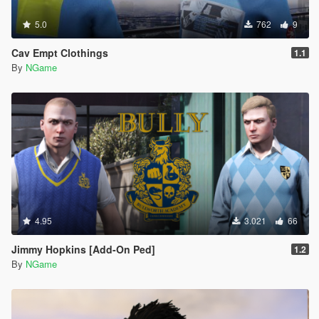
5.0
762
9
Cav Empt Clothings
1.1
By
NGame
4.95
3.021
66
Jimmy Hopkins [Add-On Ped]
1.2
By
NGame