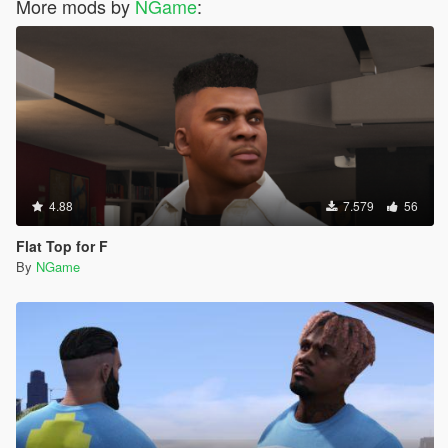
More mods by
NGame
:
4.88
7.579
56
Flat Top for F
By
NGame