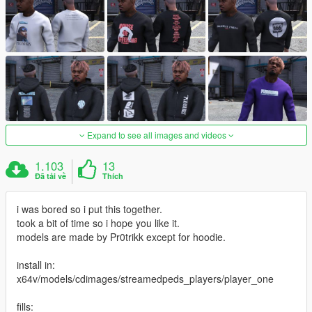
Expand to see all images and videos
1.103
13
Đã tải về
Thích
i was bored so i put this together.
took a bit of time so i hope you like it.
models are made by Pr0trikk except for hoodie.
install in:
x64v/models/cdimages/streamedpeds_players/player_one
fills: