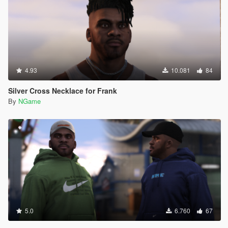
4.93
10.081
84
Silver Cross Necklace for Frank
By
NGame
5.0
6.760
67