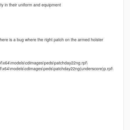
ty in their uniform and equipment
 there is a bug where the right patch on the armed holster
rpf\x64\models\cdimages\peds\patchday22ng.rpf\
rpf\x64\models\cdimages\peds\patchday22ng(underscore)p.rpf\