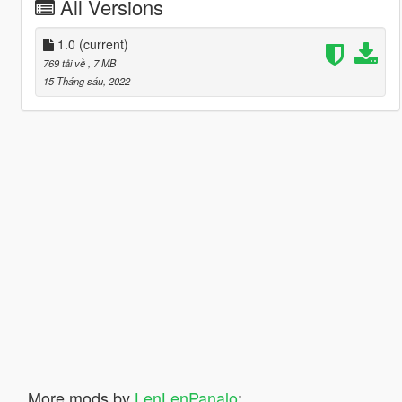
All Versions
1.0
(current)
769 tải về
, 7 MB
15 Tháng sáu, 2022
More mods by
LenLenPanalo
: