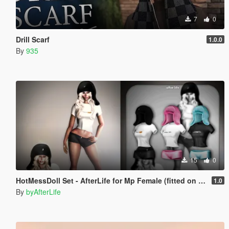
7
0
Drill Scarf
1.0.0
By
935
15
0
HotMessDoll Set - AfterLife for Mp Female (fitted on Slut Body)
1.0
By
byAfterLife