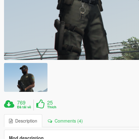
769
25
Đã tải về
Thích
Description
Comments (4)
Mod description