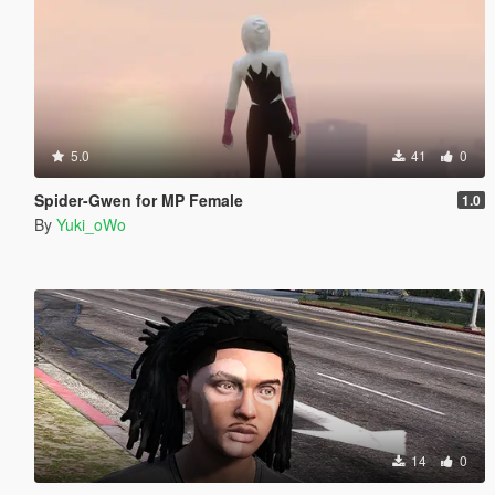
5.0
41
0
Spider-Gwen for MP Female
1.0
By
Yuki_oWo
14
0