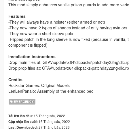
This mod simply enhances vanilla prison guards to add more varie
Features
-They will always have a holster (either armed or not)
-They now have 2 types of shades instead of only having aviators
-They now wear a short sleeve polo
-Flipped patch in the long sleeve is now fixed (because in vanilla,
component is flipped)
Installation instructions
Drop main files at: GTAV\update\x64\dlcpacks\patchday22ng\dlc.
Drop prop files at: GTAV\update\x64\dlcpacks\patchday22ng\dlc.
Credits
Rockstar Games: Original Models
LenLenPanalo: Assembly of the enhanced ped
EMERGENCY
15 Tháng sáu, 2022
Tải lên lần đầu:
16 Tháng sáu, 2022
Cập nhật lần cuối:
27 Tháng bảy, 2026
Last Downloaded: