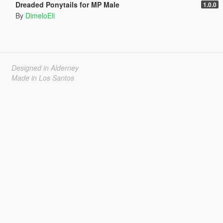
Dreaded Ponytails for MP Male
1.0.0
By
DimeloEli
Designed in Alderney
Made in Los Santos