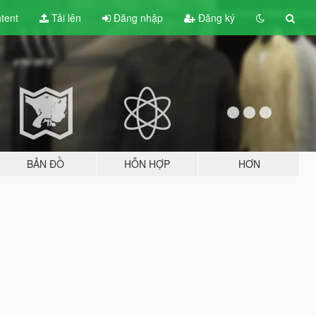
tent
Tải lên
Đăng nhập
Đăng ký
BẢN ĐỒ
HỖN HỢP
HƠN