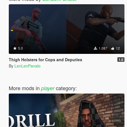
5.0
1.087
12
Thigh Holsters for Cops and Deputies
1.0
By
LenLenPanalo
More mods in
category:
player