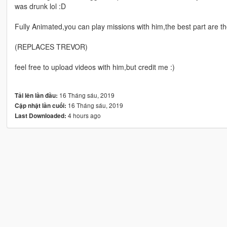
was drunk lol :D
Fully Animated,you can play missions with him,the best part are t
(REPLACES TREVOR)
feel free to upload videos with him,but credit me :)
16 Tháng sáu, 2019
Tải lên lần đầu:
16 Tháng sáu, 2019
Cập nhật lần cuối:
4 hours ago
Last Downloaded: