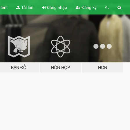
tent
Tải lên
Đăng nhập
Đăng ký
BẢN ĐỒ
HỖN HỢP
HƠN