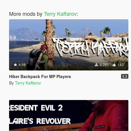
More mods by
Terry Kaffarov
:
4.98
9.281
140
Hiker Backpack For MP Players
1.1
By
Terry Kaffarov