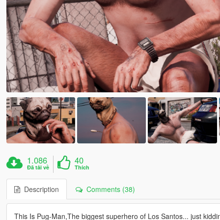
1.086
40
Đã tải về
Thích
Description
Comments (38)
This Is Pug-Man,The biggest superhero of Los Santos... just kiddi