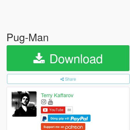
Pug-Man
Download
Share
Terry Kaffarov
Đóng góp với
Support me on