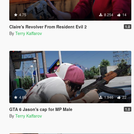
4.75
8.254
14
Claire's Revolver From Resident Evil 2
1.0
By
Terry Kaffarov
4.69
1.946
22
GTA 6 Jason's cap for MP Male
1.0
By
Terry Kaffarov