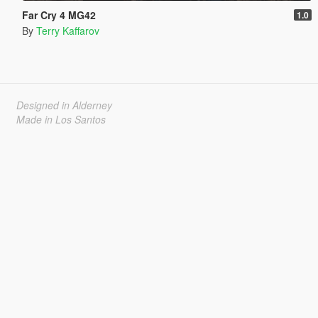
Far Cry 4 MG42
1.0
By
Terry Kaffarov
Designed in Alderney
Made in Los Santos