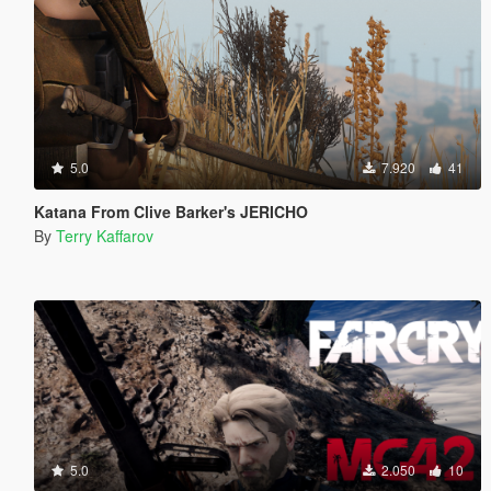
5.0
7.920
41
Katana From Clive Barker's JERICHO
By
Terry Kaffarov
5.0
2.050
10