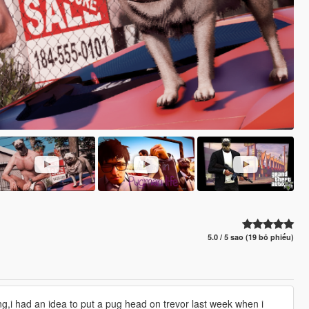
5.0 / 5 sao (19 bỏ phiếu)
ng,i had an idea to put a pug head on trevor last week when i