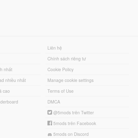
Liên hệ
Chính sách riêng tư
ch nhất
Cookie Policy
ad nhiều nhất
Manage cookie settings
á cao
Terms of Use
derboard
DMCA
@5mods trên Twitter
5mods trên Facebook
5mods on Discord