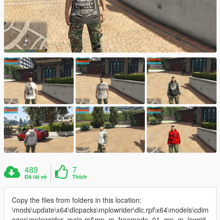
489
7
Đã tải về
Thích
Copy the files from folders in this location:
\mods\update\x64\dlcpacks\mplowrider\dlc.rpf\x64\models\cdim
ages\mplowrider_male.rpf\mp_m_freemode_01_mp_m_lowrid