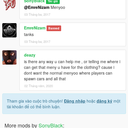
SonyBlack
Tác giả
@EmreNizam
Menyoo
03 Tháng ba, 2017
EmreNizam
Banned
tanks
03 Tháng ba, 2017
deazy
is there any way u can help me , or telling me where i
can get that meny u have for the clothing? cause i
dont want the normal menyoo where players can
spawn cars and all that
02 Tháng năm, 2020
Tham gia vào cuộc trò chuyện!
Đăng nhập
hoặc
đăng ký
một
tài khoản để có thể bình luận.
More mods by
SonyBlack
: