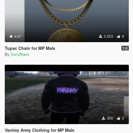
4.67
2.553
9
Tupac Chain for MP Male
1.0
By
SonyBlack
365
2
Vanimy Army Clothing for MP Male