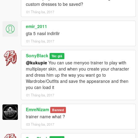
custom dresses to be saved?
01 Tháng ba, 2017
emir_2011
gta 5 nasıl indirilir
01 Tháng ba, 2017
SonyBlack
Tác giả
@kukupie
You can use menyoo trainer to play with
multiplayer skin, and when you create your character
and dress him up the way you want go to
Wardrobe/Outfits and save the appearance and then
you can load it
01 Tháng ba, 2017
EmreNizam
Banned
trainer name what ?
03 Tháng ba, 2017