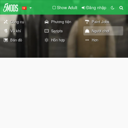
Show Adult
Đăng nhập
Công cụ
Phương tiện
Paint Jobs
Vũ khí
Scripts
Người chơi
Bản đồ
Hỗn hợp
Hơn