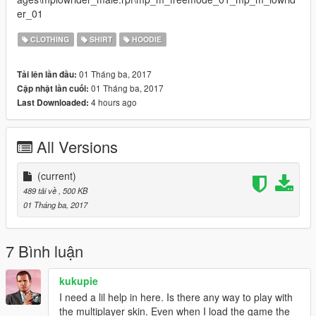
er_01
CLOTHING
SHIRT
HOODIE
01 Tháng ba, 2017
Tải lên lần đầu:
01 Tháng ba, 2017
Cập nhật lần cuối:
4 hours ago
Last Downloaded:
All Versions
(current)
489 tải về
, 500 KB
01 Tháng ba, 2017
7 Bình luận
kukupie
I need a lil help in here. Is there any way to play with
the multiplayer skin. Even when I load the game the