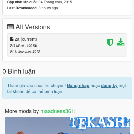
04 Tháng chín, 2015
Cập nhật lần cuối:
8 hours ago
Last Downloaded:
All Versions
2a
(current)
549 tải về
, 100 KB
04 Tháng chín, 2015
0 Bình luận
Tham gia vào cuộc trò chuyện!
Đăng nhập
hoặc
đăng ký
một
tài khoản để có thể bình luận.
More mods by
maadness361
: