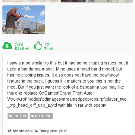
549
12
Đã tải về
Thích
I saw a mod similar to this but it had some clipping issues, but it
used a bandanna model. Mine uses a head band model, but
has no clipping issues. It also does not have the bow/know
feature in the back. I guess if it matters to you this is not the
mod. But if you just want the look of a bandanna you may like
this one replace C:\Games\Grand Theft Auto
V\x64v.rpf\models\cdimages\streamedpedprops.rpf\player_two
_p\p_head_diff_010_a.ytd with file in rar with openiv
TREVOR
CLOTHING
04 Tháng chín, 2015
Tải lên lần đầu: