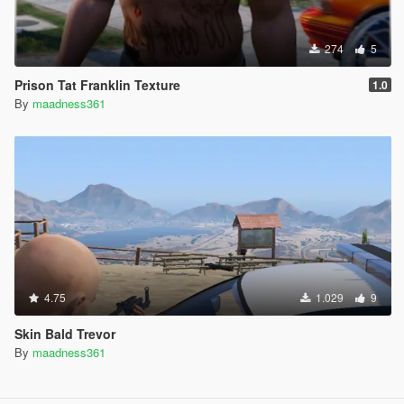
274
5
Prison Tat Franklin Texture
1.0
By
maadness361
4.75
1.029
9
Skin Bald Trevor
By
maadness361