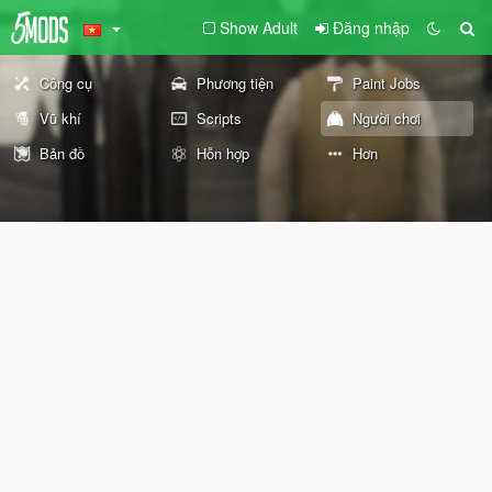
Show Adult
Đăng nhập
Công cụ
Phương tiện
Paint Jobs
Vũ khí
Scripts
Người chơi
Bản đồ
Hỗn hợp
Hơn