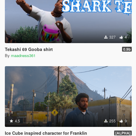
327
4
Tekashi 69 Gooba shirt
0.9b
By
maadness361
4.5
255
9
Ice Cube inspired character for Franklin
[ALPHA]