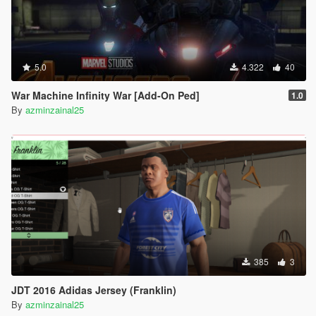
5.0
4.322
40
War Machine Infinity War [Add-On Ped]
1.0
By
azminzainal25
385
3
JDT 2016 Adidas Jersey (Franklin)
By
azminzainal25