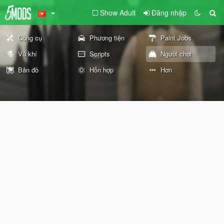
Show Adult
Đăng nhập
Công cụ
Phương tiện
Paint Jobs
Vũ khí
Scripts
Người chơi
Bản đồ
Hỗn hợp
Hơn