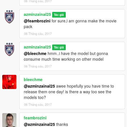
06 Tháng sáu, 2017
azminzainal25
Tác giả
@feambrozini
for sure,i am gonna make the movie
pack
06 Tháng sáu, 2017
azminzainal25
Tác giả
@bleechme
hmm..i have the model but gonna
consume much time working on other model
06 Tháng sáu, 2017
bleechme
@azminzainal25
awee hopefully you have time to
release them one day! is there a way too see the
models too?
06 Tháng sáu, 2017
feambrozini
@azminzainal25
thanks