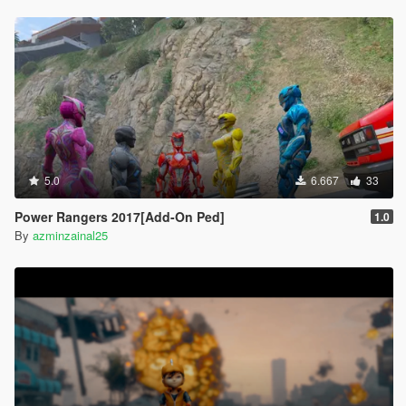
5.0
6.667
33
Power Rangers 2017[Add-On Ped]
1.0
By
azminzainal25