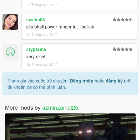
06 Tháng sáu, 2017
iszcha03
gila bhaii power ranger tu.. tbaikkk
12 Tháng sáu, 2017
cryptama
very nice!
12 Tháng sáu, 2017
Tham gia vào cuộc trò chuyện!
Đăng nhập
hoặc
đăng ký
một
tài khoản để có thể bình luận.
More mods by
azminzainal25
: