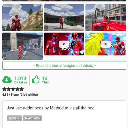
Expand to see all images and videos
1.818
16
Đã tải về
Thích
4.83 / 5 sao (3 bỏ phiếu)
Just use addonpeds by Meth0d to install the ped
SKIN
ADD-ON