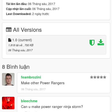
06 Tháng sáu, 2017
Tải lên lần đầu:
06 Tháng sáu, 2017
Cập nhật lần cuối:
2 ngày trước
Last Downloaded:
All Versions
1.0
(current)
1.818 tải về
, 700 KB
06 Tháng sáu, 2017
8 Bình luận
feambrozini
Make other Power Rangers
06 Tháng sáu, 2017
bleechme
Can u make power ranger ninja storm?