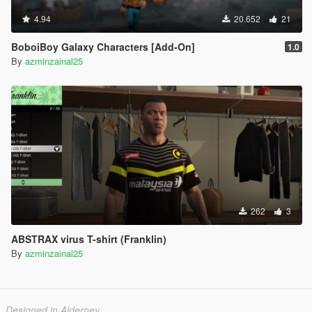
4.94
20.652
21
BoboiBoy Galaxy Characters [Add-On]
1.0
By
azminzainal25
262
3
ABSTRAX virus T-shirt (Franklin)
By
azminzainal25
Designed in Alderney