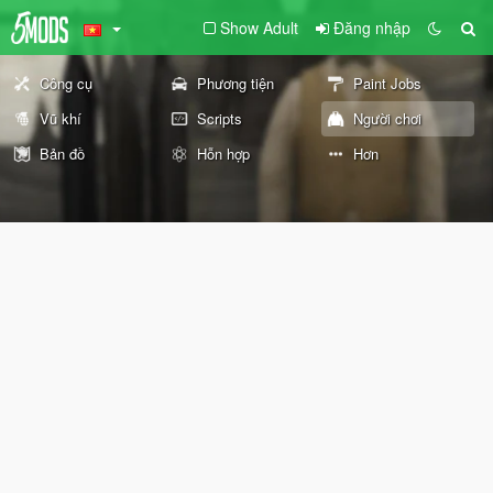
Show Adult
Đăng nhập
Công cụ
Phương tiện
Paint Jobs
Vũ khí
Scripts
Người chơi
Bản đồ
Hỗn hợp
Hơn