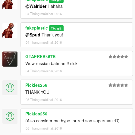
@Walrider
Hahaha
04 Tháng mười hai, 2016
fakeplastic
Tác giả
@Spud
Thank you!
04 Tháng mười hai, 2016
GTAFREAk67S
Wow russian batman!!! sick!
04 Tháng mười hai, 2016
Pickles256
THANK YOU
05 Tháng mười hai, 2016
Pickles256
(Also consider me hype for red son superman :D)
05 Tháng mười hai, 2016