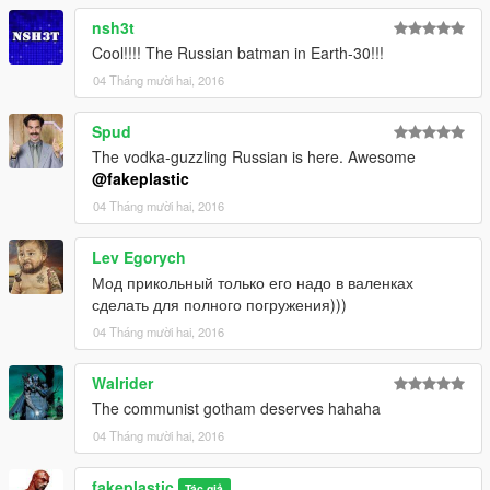
nsh3t
Cool!!!! The Russian batman in Earth-30!!!
04 Tháng mười hai, 2016
Spud
The vodka-guzzling Russian is here. Awesome
@fakeplastic
04 Tháng mười hai, 2016
Lev Egorych
Мод прикольный только его надо в валенках
сделать для полного погружения)))
04 Tháng mười hai, 2016
Walrider
The communist gotham deserves hahaha
04 Tháng mười hai, 2016
fakeplastic
Tác giả