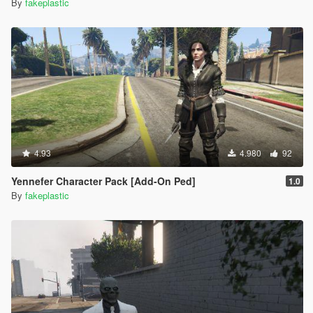
By
fakeplastic
4.93
4.980
92
Yennefer Character Pack [Add-On Ped]
1.0
By
fakeplastic