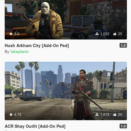
5.0
1.052
25
Hush Arkham City [Add-On Ped]
1.0
By
fakeplastic
4.75
1.015
20
ACR Shay Outfit [Add-On Ped]
1.0