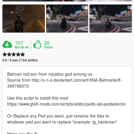
707
28
Đã tải về
Thích
5.0 / 5 sao (7 bỏ phiếu)
Batman red son from injustice god among us
Source from http://x-n-a.deviantart.com/art/XNA-Batmankoff-
399798373
Use this script to install this mod
https://www.gta5-mods.com/scripts/addonpeds-asi-pedselector
Or Replace any Ped you want, just rename the files to
whatever ped you want to replace "example: ig_bankman"
Hope you like it!