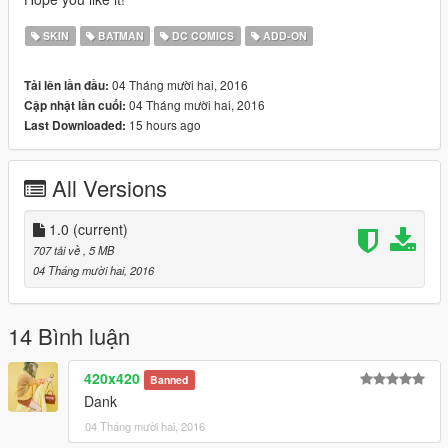
SKIN
BATMAN
DC COMICS
ADD-ON
04 Tháng mười hai, 2016
Tải lên lần đầu:
04 Tháng mười hai, 2016
Cập nhật lần cuối:
15 hours ago
Last Downloaded:
All Versions
1.0
(current)
707 tải về
, 5 MB
04 Tháng mười hai, 2016
14 Bình luận
420x420
Banned
Dank
04 Tháng mười hai, 2016