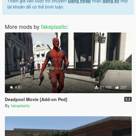
Tham gia vào cuộc trò chuyện!
Đăng nhập
hoặc
đăng ký
một
tài khoản để có thể bình luận.
More mods by
fakeplastic
:
4.91
61.100
207
Deadpool Movie [Add-on Ped]
1.1
By
fakeplastic