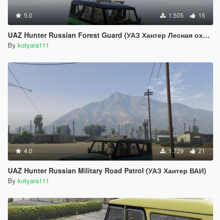
5.0
1.505
15
UAZ Hunter Russian Forest Guard (УАЗ Хантер Лесная охрана)
By
kotyara111
4.0
1.729
21
UAZ Hunter Russian Military Road Patrol (УАЗ Хантер ВАИ)
By
kotyara111