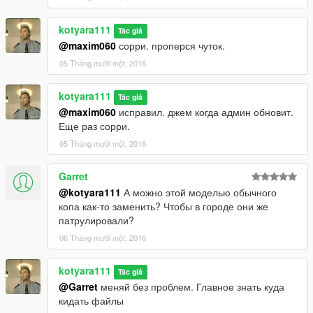
kotyara111
Tác giả
@maxim060
сорри. проперся чуток.
05 Tháng mười một, 2016
kotyara111
Tác giả
@maxim060
исправил. джем когда админ обновит.
Еще раз сорри.
05 Tháng mười một, 2016
Garret
@kotyara111
А можно этой моделью обычного
копа как-то заменить? Чтобы в городе они же
патрулировали?
06 Tháng mười một, 2016
kotyara111
Tác giả
@Garret
меняй без проблем. Главное знать куда
кидать файлы