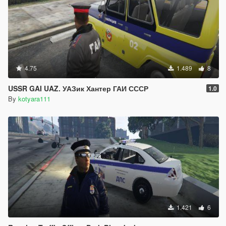
4.75
1.489
8
USSR GAI UAZ. УАЗик Хантер ГАИ СССР
1.0
By
kotyara111
1.421
6