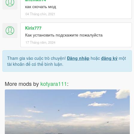
как скочать мод
04 Tháng chín, 2021
Kirix777
Как установить подскажите пожалуйста
17 Tháng năm, 2024
Tham gia vào cuộc trò chuyện!
Đăng nhập
hoặc
đăng ký
một
tài khoản để có thể bình luận.
More mods by
kotyara111
: