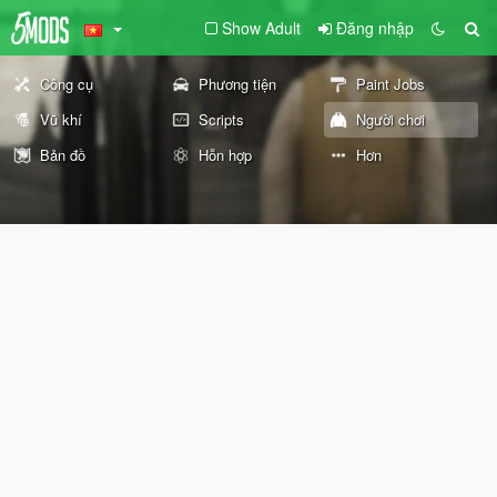
Show Adult
Đăng nhập
Công cụ
Phương tiện
Paint Jobs
Vũ khí
Scripts
Người chơi
Bản đồ
Hỗn hợp
Hơn