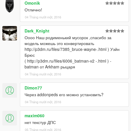
Omonik
Отлично!
04 Tháng mười một, 2016
Dark_Knight
Оооо Наш родименький мусорок ,спасибо за
модель можешь это конвертировать
http://p3dm.ru/files/7385_bruce-wayne-.html ) Уэйн
Брюс
( http://p3dm.ru/files/6006_batman-v2 -.html ) -
batman от Arkham рыцаря
04 Tháng mười một, 2016
Dimon77
Через addonpeds его можно установить?
04 Tháng mười một, 2016
maxim060
нет текстур ДПС
05 Tháng mười một, 2016