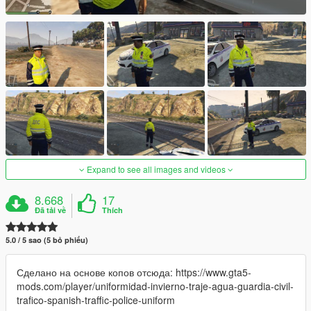
Expand to see all images and videos
8.668
17
Đã tải về
Thích
5.0 / 5 sao (5 bỏ phiếu)
Сделано на основе копов отсюда: https://www.gta5-
mods.com/player/uniformidad-invierno-traje-agua-guardia-civil-
trafico-spanish-traffic-police-uniform