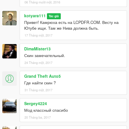
06 Tháng mười một, 2016
kotyara111
Tác giả
Привет! Камрюха есть на LCPDFR.COM. Весту на
Ютубе ищи. Там же Нива должна быть.
17 Tháng một, 2017
DimaMister13
Скин замечательный.
24 Tháng một, 2017
Grand Theft Auto5
Где найти скин ?
31 Tháng một, 2017
Sergey4224
Мод классный спасибо
20 Tháng ba, 2017