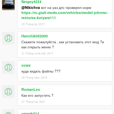
Sergey4224
@Nikichva
вот на уаз дпс проверял норм
https://ru.gta5-mods.com/vehicles/model-johnmc-
textures-kotyara111
20 Tháng ba, 2017
Hanchik052000
Скажите пожалуйста , как установить этот мод ?и
как открыть меню ?
01 Tháng mười một, 2017
vowa
куда кидать файлы ???
09 Tháng năm, 2018
RomanLeo
Как его запустить ?
07 Tháng hai, 2021
artemkil14