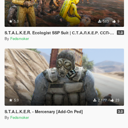
5.0
583
9
S.T.A.L.K.E.R. Ecologist SSP Suit | С.Т.А.Л.К.Е.Р. ССП-99 «Эколог» [Add-On Ped]
1.0
By
Fedsmoker
5.0
2.177
23
S.T.A.L.K.E.R. - Mercenary [Add-On Ped]
3.0
By
Fedsmoker