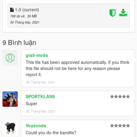
1.0
(current)
788 tải về
, 30 MB
30 Tháng bảy, 2021
9 Bình luận
gta5-mods
This file has been approved automatically. If you think
this file should not be here for any reason please
report it.
30 Tháng bảy, 2021
SPORTKLASS
Super
30 Tháng bảy, 2021
Voyevoda
Could you do the bandits?