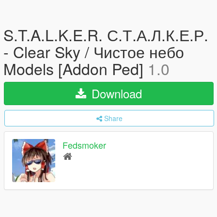
S.T.A.L.K.E.R. С.Т.А.Л.К.Е.Р.
- Clear Sky / Чистое небо
Models [Addon Ped]
1.0
Download
Share
Fedsmoker