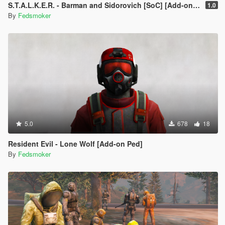
S.T.A.L.K.E.R. - Barman and Sidorovich [SoC] [Add-on Ped]
1.0
By
Fedsmoker
5.0
678
18
Resident Evil - Lone Wolf [Add-on Ped]
By
Fedsmoker