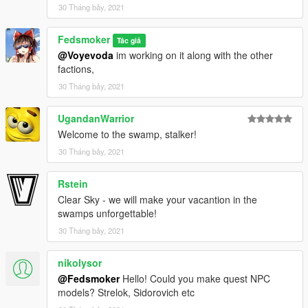
30 Tháng bảy, 2021
Fedsmoker
Tác giả
@Voyevoda
im working on it along with the other
factions,
30 Tháng bảy, 2021
UgandanWarrior
Welcome to the swamp, stalker!
30 Tháng bảy, 2021
Rstein
Clear Sky - we will make your vacantion in the
swamps unforgettable!
30 Tháng bảy, 2021
nikolysor
@Fedsmoker
Hello! Could you make quest NPC
models? Strelok, Sidorovich etc