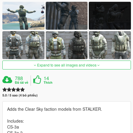
Expand to see all images and videos
788
14
Đã tải về
Thích
5.0 / 5 sao (4 bỏ phiếu)
Adds the Clear Sky faction models from STALKER.
Includes:
CS-3a
CS-3a 2