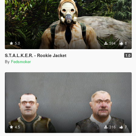
5.0
594
8
S.T.A.L.K.E.R. - Rookie Jacket
1.0
By
Fedsmoker
4.5
316
7