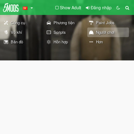
Show Adult
Đăng nhập
Công cụ
Phương tiện
Paint Jobs
Vũ khí
Scripts
Người chơi
Bản đồ
Hỗn hợp
Hơn