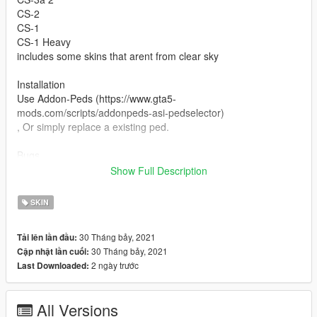
CS-2
CS-1
CS-1 Heavy
includes some skins that arent from clear sky
Installation
Use Addon-Peds (https://www.gta5-
mods.com/scripts/addonpeds-asi-pedselector)
, Or simply replace a existing ped.
Bugs
Havent found any but please say if there are,
Show Full Description
Credits to GSC Game World and ANOMALY
SKIN
30 Tháng bảy, 2021
Tải lên lần đầu:
30 Tháng bảy, 2021
Cập nhật lần cuối:
2 ngày trước
Last Downloaded:
All Versions