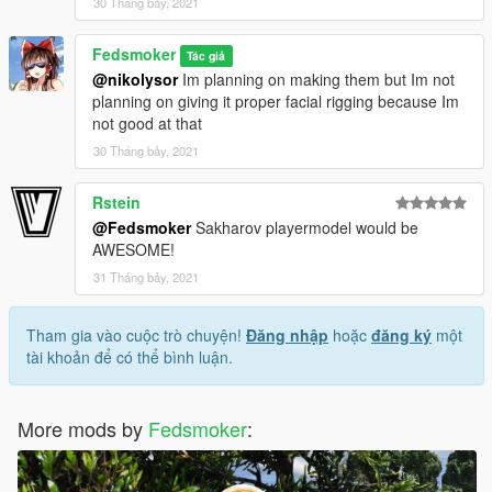
30 Tháng bảy, 2021
Fedsmoker
Tác giả
@nikolysor
Im planning on making them but Im not
planning on giving it proper facial rigging because Im
not good at that
30 Tháng bảy, 2021
Rstein
@Fedsmoker
Sakharov playermodel would be
AWESOME!
31 Tháng bảy, 2021
Tham gia vào cuộc trò chuyện!
Đăng nhập
hoặc
đăng ký
một
tài khoản để có thể bình luận.
More mods by
Fedsmoker
: