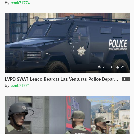
By
bonk71774
2.800
21
LVPD SWAT Lenco Bearcat Las Venturas Police Department Truck Livery (4K)
1.0
By
bonk71774