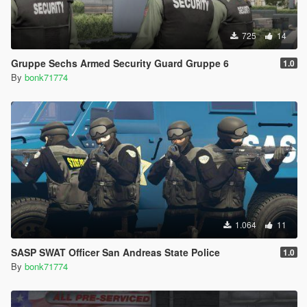
725
14
Gruppe Sechs Armed Security Guard Gruppe 6
1.0
By
bonk71774
1.064
11
SASP SWAT Officer San Andreas State Police
1.0
By
bonk71774