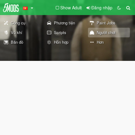
Show Adult
Đăng nhập
Công cụ
Phương tiện
Paint Jobs
Vũ khí
Scripts
Người chơi
Bản đồ
Hỗn hợp
Hơn