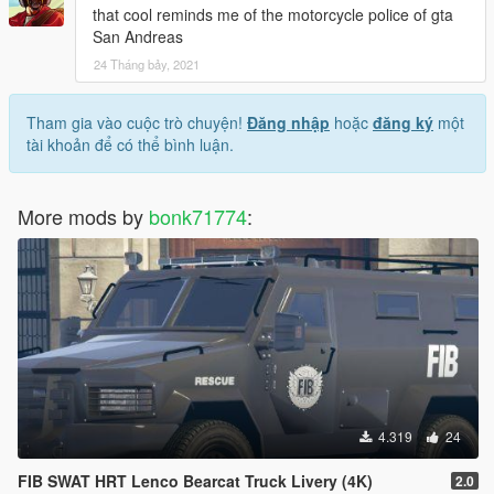
that cool reminds me of the motorcycle police of gta
San Andreas
24 Tháng bảy, 2021
Tham gia vào cuộc trò chuyện!
Đăng nhập
hoặc
đăng ký
một
tài khoản để có thể bình luận.
More mods by
bonk71774
:
4.319
24
FIB SWAT HRT Lenco Bearcat Truck Livery (4K)
2.0