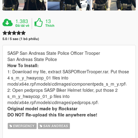
1.383
13
Đã tải về
Thích
5.0 / 5 sao (1 bỏ phiếu)
SASP San Andreas State Police Officer Trooper
San Andreas State Police
How To Install:
1: Download my file, extract SASPOfficerTrooper.rar. Put those
4 s_m_y_hwaycop_01 files into
mods\x64e.rpf\models\cdimages\componentpeds_s_m_y.rpf\
2: Open pedprops SASP Biker Helmet folder, put those 2
s_m_y_hwaycop_01_p files into
mods\x64e.rpf\models\cdimages\pedprops.rpf\
Original model made by Rockstar
DO NOT Re-upload this file anywhere else!
EMERGENCY
SAN ANDREAS