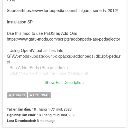
Source=https://www.tortuepedia.com/shinigami-serie-tv-2012/
Installation SP
Use this mod to use PEDS as Add-Ons
https://www.gta5-mods.com/scripts/addonpeds-asi-pedselector
- Using OpenIV, put all files into
GTAV>mods>update>x64>dlcpacks>addonpeds>dlc.rpf>peds.r
pf
- Run AddonPeds (Run as admin)
- Click "New Ped" input the name (Shinigami)
Set Ped Type to "Female" and Is streamed "False".
Show Full Description
- press REBUILD.
ADD-ON
FICTIONAL
18 Tháng mười một, 2023
Tải lên lần đầu:
18 Tháng mười một, 2023
Cập nhật lần cuối:
8 hours ago
Last Downloaded: