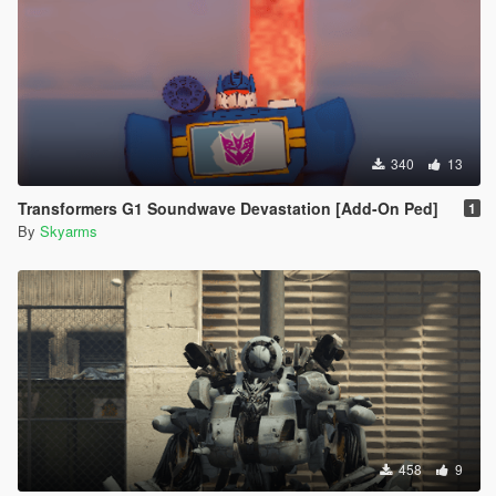
340
13
Transformers G1 Soundwave Devastation [Add-On Ped]
1
By
Skyarms
458
9