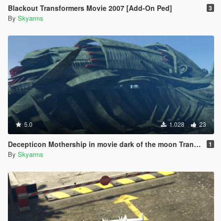
Blackout Transformers Movie 2007 [Add-On Ped]
3
By
Skyarms
5.0
1.028
23
Decepticon Mothership in movie dark of the moon Transformers
1
By
Skyarms