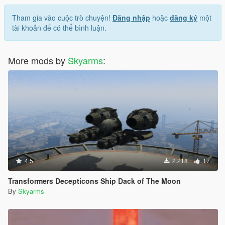
Tham gia vào cuộc trò chuyện!
Đăng nhập
hoặc
đăng ký
một
tài khoản để có thể bình luận.
More mods by
Skyarms
:
4.5
2.218
17
Transformers Decepticons Ship Dack of The Moon
By
Skyarms