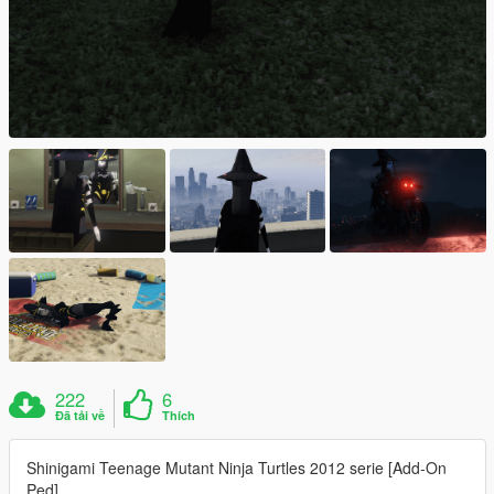
222
6
Đã tải về
Thích
Shinigami Teenage Mutant Ninja Turtles 2012 serie [Add-On
Ped]