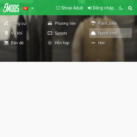
Show Adult
Đăng nhập
Công cụ
Phương tiện
Paint Jobs
Vũ khí
Scripts
Người chơi
Bản đồ
Hỗn hợp
Hơn