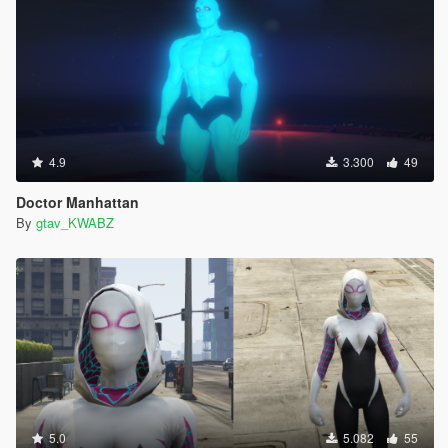
4.9
3.300
49
Doctor Manhattan
By
gtav_KWABZ
5.0
5.082
55