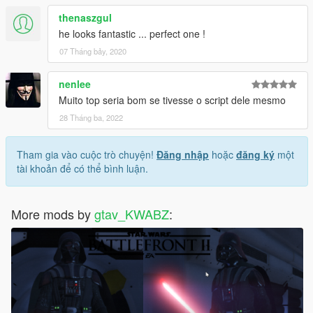
thenaszgul
he looks fantastic ... perfect one !
07 Tháng bảy, 2020
nenlee
Muito top seria bom se tivesse o script dele mesmo
28 Tháng ba, 2022
Tham gia vào cuộc trò chuyện!
Đăng nhập
hoặc
đăng ký
một
tài khoản để có thể bình luận.
More mods by
gtav_KWABZ
: