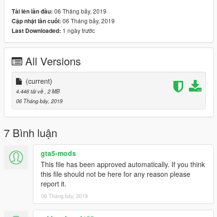
copy p_defilied_ragdoll_01_s.ydr to
06 Tháng bảy, 2019
Tải lên lần đầu:
mods\x64g.rpf\levels\gta5\generic\cutsobjects.rpf\
06 Tháng bảy, 2019
Cập nhật lần cuối:
1 ngày trước
Last Downloaded:
Use skate script by jedijosh920: https://fr.gta5-
mods.com/scripts/skatev
All Versions
Use Menyoo and select fly vehicle!
credits to jr59 for the Board.
(current)
4.446 tải về
, 2 MB
any extra models in the photo are from my patreon page or are
06 Tháng bảy, 2019
in a W.I.P stage
My Patreon Page
Enjoy!
7 Bình luận
gta5-mods
This file has been approved automatically. If you think
this file should not be here for any reason please
report it.
06 Tháng bảy, 2019