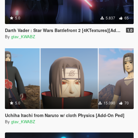
5.0
5.837
65
Darth Vader : Star Wars Battlefront 2 [4KTextures][Add-on]
1.0
By
gtav_KWABZ
5.0
15.090
70
Uchiha Itachi from Naruto w/ cloth Physics [Add-On Ped]
By
gtav_KWABZ