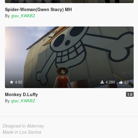
Spider-Woman(Gwen Stacy) MH
By
gtav_KWABZ
4.92
4.280
33
Monkey D.Luffy
1.0
By
gtav_KWABZ
Designed in Alderney
Made in Los Santos