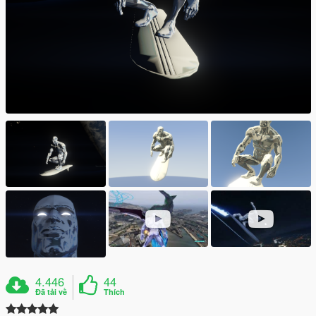
4.446
44
Đã tải về
Thích