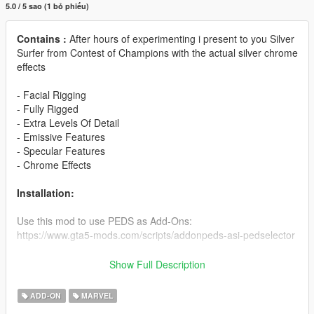
5.0 / 5 sao (1 bỏ phiếu)
Contains :
After hours of experimenting i present to you Silver
Surfer from Contest of Champions with the actual silver chrome
effects
- Facial Rigging
- Fully Rigged
- Extra Levels Of Detail
- Emissive Features
- Specular Features
- Chrome Effects
Installation:
Use this mod to use PEDS as Add-Ons:
https://www.gta5-mods.com/scripts/addonpeds-asi-pedselector
Or Replace any Ped you want just rename the files to whatever
Show Full Description
ped you want to replace "example:ig_bankman"
ADD-ON
MARVEL
Board Installation: