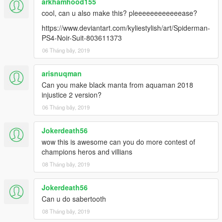
arkhamhood155
cool, can u also make this? pleeeeeeeeeeeease?
https://www.deviantart.com/kyliestylish/art/Spiderman-
PS4-Noir-Suit-803611373
06 Tháng bảy, 2019
arisnuqman
Can you make black manta from aquaman 2018
injustice 2 version?
06 Tháng bảy, 2019
Jokerdeath56
wow this is awesome can you do more contest of
champions heros and villians
08 Tháng bảy, 2019
Jokerdeath56
Can u do sabertooth
08 Tháng bảy, 2019