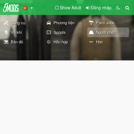
Show Adult
Đăng nhập
Công cụ
Phương tiện
Paint Jobs
Vũ khí
Scripts
Người chơi
Bản đồ
Hỗn hợp
Hơn