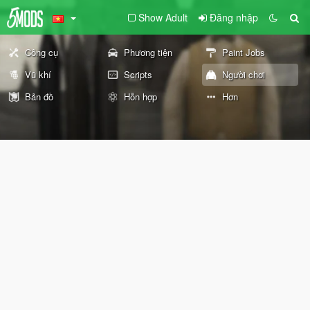
Show Adult
Đăng nhập
Công cụ
Phương tiện
Paint Jobs
Vũ khí
Scripts
Người chơi
Bản đồ
Hỗn hợp
Hơn