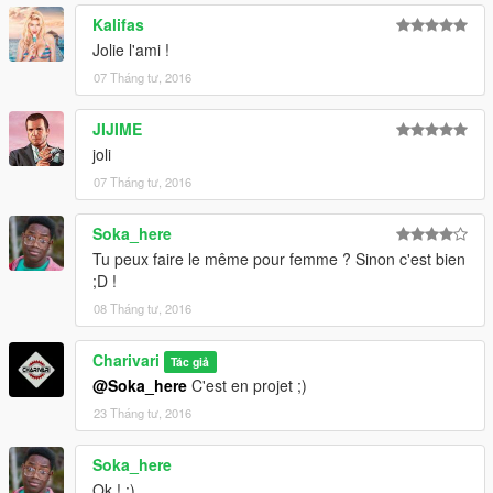
Kalifas
Jolie l'ami !
07 Tháng tư, 2016
JIJIME
joli
07 Tháng tư, 2016
Soka_here
Tu peux faire le même pour femme ? Sinon c'est bien
;D !
08 Tháng tư, 2016
Charivari
Tác giả
@Soka_here
C'est en projet ;)
23 Tháng tư, 2016
Soka_here
Ok ! :)