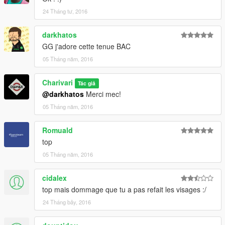
24 Tháng tư, 2016
darkhatos
GG j'adore cette tenue BAC
05 Tháng năm, 2016
Charivari
Tác giả
@darkhatos
Merci mec!
05 Tháng năm, 2016
Romuald
top
05 Tháng năm, 2016
cidalex
top mais dommage que tu a pas refait les visages :/
24 Tháng bảy, 2016