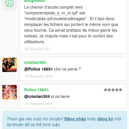
douptidou
Le chemin d'accès complet vers
"componentpeds_s_m_m.rpf" est:
"mods\x64e.rpf\models\cdimages" . Et il faut donc
remplacer les fichiers qui portent le même nom que
ceux fournis. Ca serait pratique de mieux garnir les
notices. Je chipote mais c'est pour le confort des
utilisateurs.
26 Tháng hai, 2017
cristian304
@Police 18651
che ne pensi ?
12 Tháng sáu, 2018
Police 18651
@cristian304
si va bene
12 Tháng sáu, 2018
Tham gia vào cuộc trò chuyện!
Đăng nhập
hoặc
đăng ký
một
tài khoản để có thể bình luận.