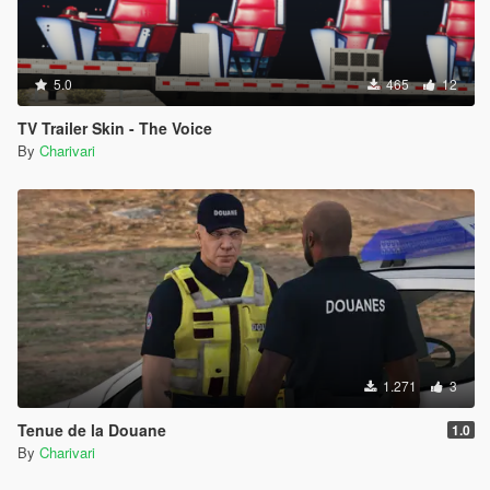
5.0
465
12
TV Trailer Skin - The Voice
By
Charivari
1.271
3
Tenue de la Douane
1.0
By
Charivari