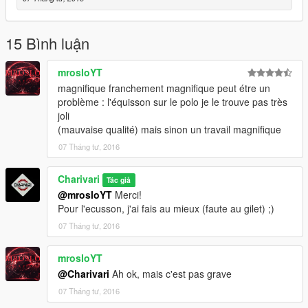
15 Bình luận
mrosloYT
magnifique franchement magnifique peut étre un
problème : l'équisson sur le polo je le trouve pas très
joli
(mauvaise qualité) mais sinon un travail magnifique
07 Tháng tư, 2016
Charivari
Tác giả
@mrosloYT
Merci!
Pour l'ecusson, j'ai fais au mieux (faute au gilet) ;)
07 Tháng tư, 2016
mrosloYT
@Charivari
Ah ok, mais c'est pas grave
07 Tháng tư, 2016