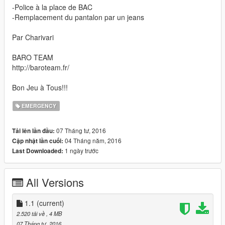
-Police à la place de BAC
-Remplacement du pantalon par un jeans
Par Charivari
BARO TEAM
http://baroteam.fr/
Bon Jeu à Tous!!!
EMERGENCY
07 Tháng tư, 2016
Tải lên lần đầu:
04 Tháng năm, 2016
Cập nhật lần cuối:
1 ngày trước
Last Downloaded:
All Versions
1.1
(current)
2.520 tải về
, 4 MB
07 Tháng tư, 2016