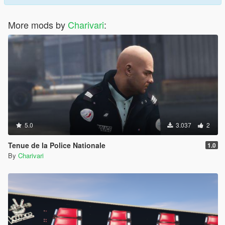
More mods by
Charivari
:
5.0
3.037
2
Tenue de la Police Nationale
1.0
By
Charivari