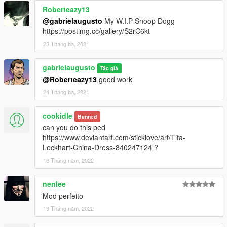
Roberteazy13
@gabrielaugusto
My W.I.P Snoop Dogg
https://postimg.cc/gallery/S2rC6kt
23 Tháng ba, 2021
gabrielaugusto
Tác giả
@Roberteazy13
good work
24 Tháng ba, 2021
cookidle
Banned
can you do this ped
https://www.deviantart.com/sticklove/art/Tifa-
Lockhart-China-Dress-840247124 ?
16 Tháng năm, 2022
nenlee
Mod perfeito
19 Tháng năm, 2022