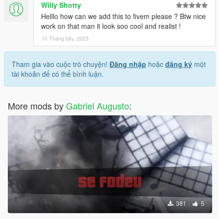
Willy Shotty
Helllo how can we add this to fivem please ? Btw nice
work on that man it look soo cool and realist !
10 Tháng bảy, 2023
Tham gia vào cuộc trò chuyện!
Đăng nhập
hoặc
đăng ký
một
tài khoản để có thể bình luận.
More mods by
Gabriel Augusto
:
381
5