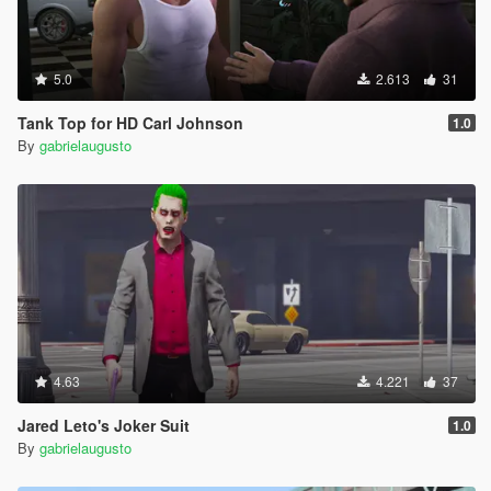
5.0
2.613
31
Tank Top for HD Carl Johnson
1.0
By
gabrielaugusto
4.63
4.221
37
Jared Leto's Joker Suit
1.0
By
gabrielaugusto