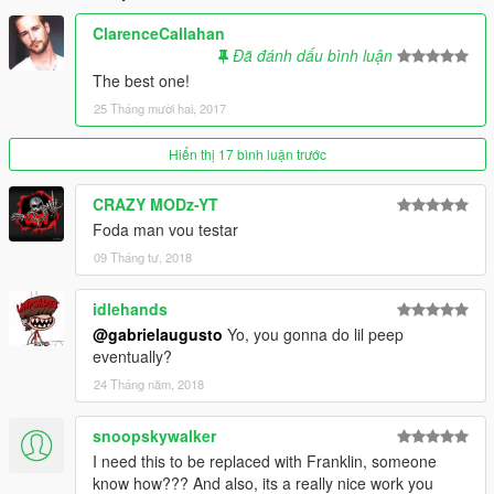
ClarenceCallahan
Đã đánh dấu bình luận
The best one!
25 Tháng mười hai, 2017
Hiển thị 17 bình luận trước
CRAZY MODz-YT
Foda man vou testar
09 Tháng tư, 2018
idlehands
@gabrielaugusto
Yo, you gonna do lil peep
eventually?
24 Tháng năm, 2018
snoopskywalker
I need this to be replaced with Franklin, someone
know how??? And also, its a really nice work you