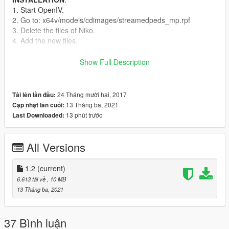
1. Start OpenIV.
2. Go to: x64v/models/cdimages/streamedpeds_mp.rpf
3. Delete the files of Niko.
4. Add the new files.
Use this mod to use Peds as Add-Ons
Show Full Description
https://www.gta5-mods.com/scripts/addonpeds-asi-pedselector
24 Tháng mười hai, 2017
Tải lên lần đầu:
13 Tháng ba, 2021
Cập nhật lần cuối:
13 phút trước
Last Downloaded:
All Versions
1.2
(current)
6.613 tải về
, 10 MB
13 Tháng ba, 2021
37 Bình luận