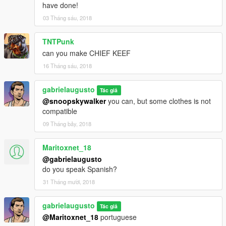
have done!
03 Tháng sáu, 2018
TNTPunk
can you make CHIEF KEEF
16 Tháng sáu, 2018
gabrielaugusto
Tác giả
@snoopskywalker
you can, but some clothes is not
compatible
09 Tháng bảy, 2018
Maritoxnet_18
@gabrielaugusto
do you speak Spanish?
31 Tháng mười, 2018
gabrielaugusto
Tác giả
@Maritoxnet_18
portuguese