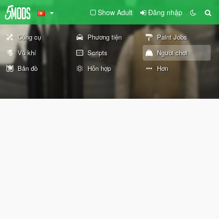
Show Adult
Đăng nhập
Công cụ
Phương tiện
Paint Jobs
Vũ khí
Scripts
Người chơi
Bản đồ
Hỗn hợp
Hơn