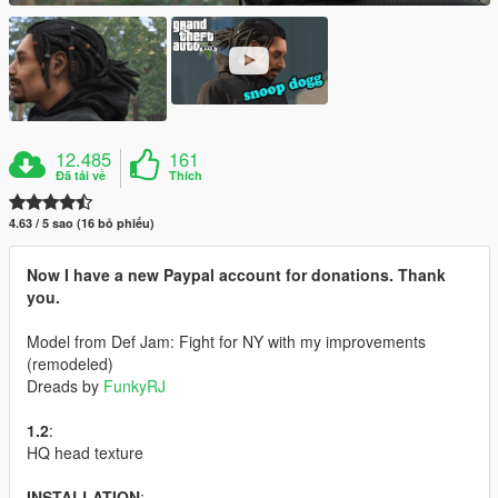
12.485
161
Đã tải về
Thích
4.63 / 5 sao (16 bỏ phiếu)
Now I have a new Paypal account for donations. Thank
you.
Model from Def Jam: Fight for NY with my improvements
(remodeled)
Dreads by
FunkyRJ
1.2
:
HQ head texture
INSTALLATION
: