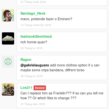
31 Tháng mười, 2018
Santiago_Heck
mano, pretende fazer o Eminem?
14 Tháng mười một, 2018
fashionkillerofmod
rich homie quan?
03 Tháng tư, 2019
Ragon
@gabrielaugusto
add more clothes option if u can
maybe some crips bandana, diffrent torso
20 Tháng tư, 2019
Los211
Banned
Can I replace him as Franklin??? If so can you tell me
how ?? Or which files to change ???
31 Tháng năm, 2019