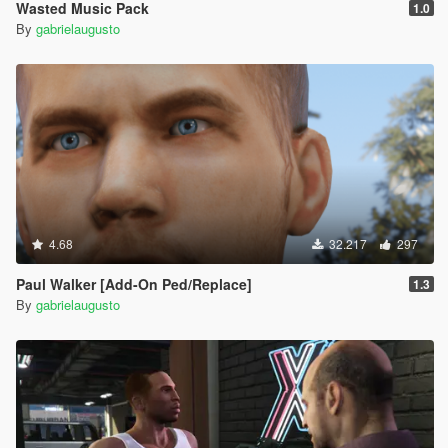
Wasted Music Pack
1.0
By
gabrielaugusto
4.68
32.217
297
Paul Walker [Add-On Ped/Replace]
1.3
By
gabrielaugusto