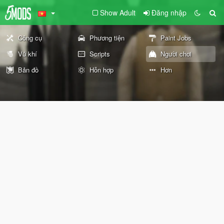
Show Adult
Đăng nhập
Công cụ
Phương tiện
Paint Jobs
Vũ khí
Scripts
Người chơi
Bản đồ
Hỗn hợp
Hơn