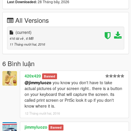
28 Tháng bảy, 2026
Last Downloaded:
All Versions
(current)
416 tải về
, 6 MB
11 Tháng mười hai, 2016
6 Bình luận
420x420
Banned
@jimmyluozo
you know you don't have to take
actual pictures of your screen right.. there is a button
on your keyboard that will capture the screen. its
called print screen or PrtSc look it up if you don't
know where it is.
12 Tháng mười hai, 2016
jimmyluozo
Banned