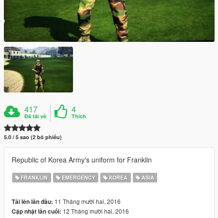
417
4
Đã tải về
Thích
5.0 / 5 sao (2 bỏ phiếu)
Republic of Korea Army's uniform for Franklin
FRANKLIN
EMERGENCY
KOREA
ASIA
11 Tháng mười hai, 2016
Tải lên lần đầu:
12 Tháng mười hai, 2016
Cập nhật lần cuối: