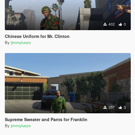
402
0
Chinese Uniform for Mr. Clinton
By
jimmyluozo
357
3
Supreme Sweater and Pants for Franklin
By
jimmyluozo