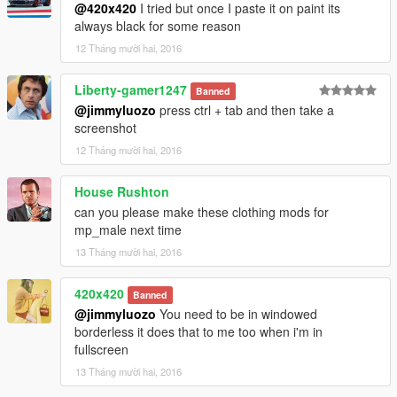
@420x420
I tried but once I paste it on paint its
always black for some reason
12 Tháng mười hai, 2016
Liberty-gamer1247
Banned
@jimmyluozo
press ctrl + tab and then take a
screenshot
12 Tháng mười hai, 2016
House Rushton
can you please make these clothing mods for
mp_male next time
13 Tháng mười hai, 2016
420x420
Banned
@jimmyluozo
You need to be in windowed
borderless it does that to me too when i'm in
fullscreen
13 Tháng mười hai, 2016