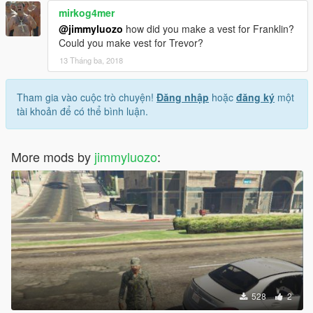
mirkog4mer
@jimmyluozo
how did you make a vest for Franklin?
Could you make vest for Trevor?
13 Tháng ba, 2018
Tham gia vào cuộc trò chuyện!
Đăng nhập
hoặc
đăng ký
một
tài khoản để có thể bình luận.
More mods by
jimmyluozo
:
528
2