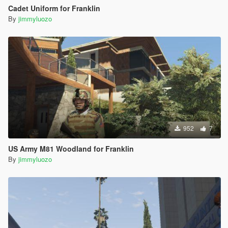
Cadet Uniform for Franklin
By
jimmyluozo
952
7
US Army M81 Woodland for Franklin
By
jimmyluozo