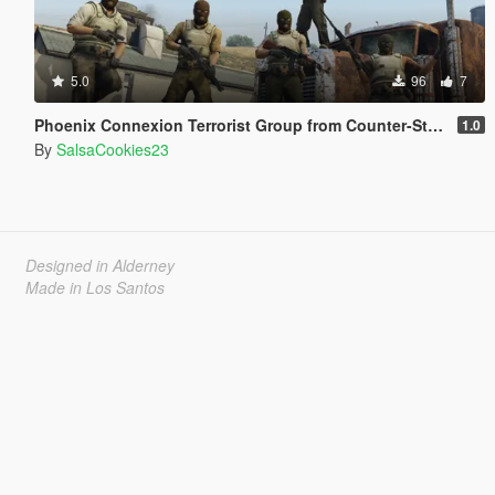
5.0
96
7
Phoenix Connexion Terrorist Group from Counter-Strike: Global Offensive (Shattered Web + Broken Fang skins included)
1.0
By
SalsaCookies23
Designed in Alderney
Made in Los Santos