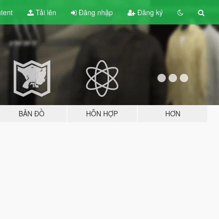
tent
Tải lên
Đăng nhập
Đăng ký
BẢN ĐỒ
HỖN HỢP
HƠN