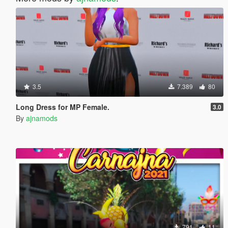
3.5
7.389
80
Long Dress for MP Female.
3.0
By
ajnamods
791
11