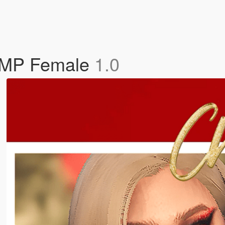
r MP Female
1.0