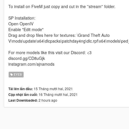
To install on FiveM just copy and cut in the ''stream'' folder.
SP Installation:
Open OpenIV
Enable "Edit mode"
Drag and drop files here for textures: \Grand Theft Auto
V\mods\update\x64\dlcpacks\patchday4ng\dlc.rpf\x64\models\ped
For more models like this visit our Discord: <3
discord.gg/CD8uGjk
instagram.com/ajnamods
EYES
15 Tháng mười hai, 2021
Tải lên lần đầu:
16 Tháng mười hai, 2021
Cập nhật lần cuối:
2 hours ago
Last Downloaded: