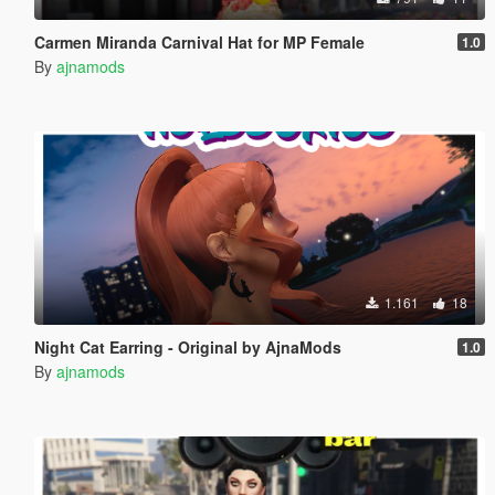
Carmen Miranda Carnival Hat for MP Female
1.0
By
ajnamods
1.161
18
Night Cat Earring - Original by AjnaMods
1.0
By
ajnamods