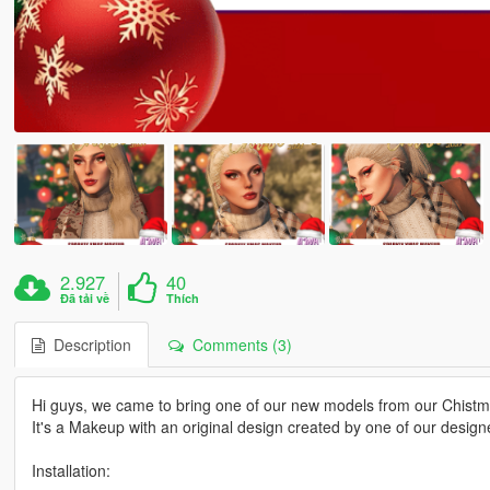
2.927
40
Đã tải về
Thích
Description
Comments (3)
Hi guys, we came to bring one of our new models from our Chistma
It's a Makeup with an original design created by one of our design
Installation: