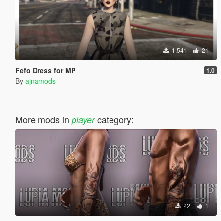
1.541
21
Fefo Dress for MP
1.0
By
ajnamods
More mods in
category:
player
22
1