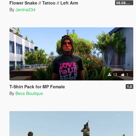
Flower Snake // Tattoo // Left Arm
06.08.2026
By
Janina234
13
1
T-Shirt Pack for MP Female
1.0
By
Becs Boutique