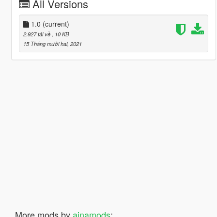
All Versions
1.0
(current)
2.927 tải về
, 10 KB
15 Tháng mười hai, 2021
More mods by
ajnamods
: