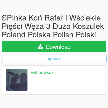
SPInka Koń Rafał i Wściekłe
Pięści Węża 3 Dużo Koszulek
Poland Polska Polish Polski
Download
Share
wiktor wkoz