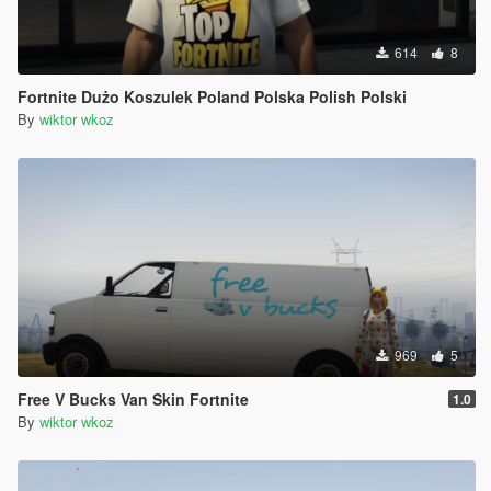
614
8
Fortnite Dużo Koszulek Poland Polska Polish Polski
By
wiktor wkoz
969
5
Free V Bucks Van Skin Fortnite
1.0
By
wiktor wkoz