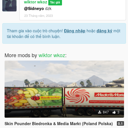
wiktor wkoz
Tác giả
@Sidneyo
dzk
23 Tháng năm, 2023
Tham gia vào cuộc trò chuyện!
Đăng nhập
hoặc
đăng ký
một
tài khoản để có thể bình luận.
More mods by
wiktor wkoz
:
847
3
Skin Pounder Biedronka & Media Markt (Poland Polska)
0.1