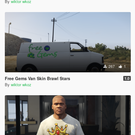
By
wiktor wkoz
267
1
Free Gems Van Skin Brawl Stars
1.0
By
wiktor wkoz