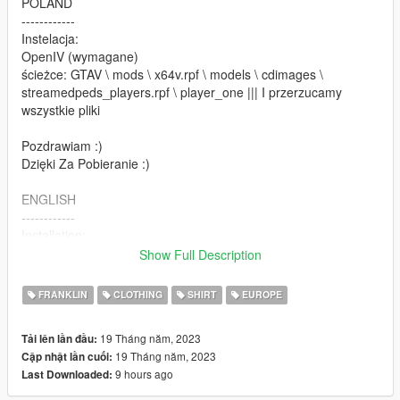
POLAND
------------
Instelacja:
OpenIV (wymagane)
ścieżce: GTAV \ mods \ x64v.rpf \ models \ cdimages \
streamedpeds_players.rpf \ player_one ||| I przerzucamy
wszystkie pliki
Pozdrawiam :)
Dzięki Za Pobieranie :)
ENGLISH
------------
Installation:
OpenIV (required)
Show Full Description
path: GTAV \ mods \ x64v.rpf \ models \ cdimages \
streamedpeds_players.rpf \ player_one ||| And we transfer all
FRANKLIN
CLOTHING
SHIRT
EUROPE
the files
19 Tháng năm, 2023
Tải lên lần đầu:
Regards :)
19 Tháng năm, 2023
Cập nhật lần cuối:
Thanks For Downloading :)
9 hours ago
Last Downloaded: