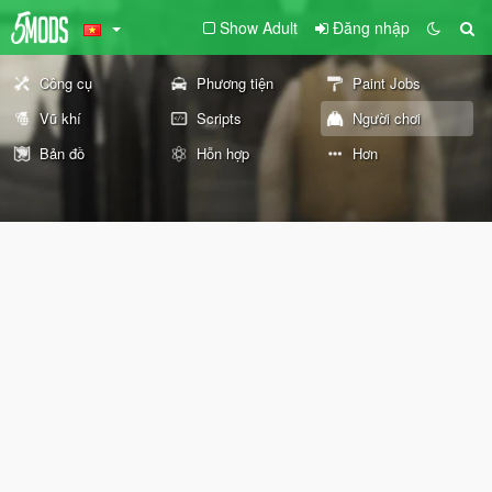
Show Adult
Đăng nhập
Công cụ
Phương tiện
Paint Jobs
Vũ khí
Scripts
Người chơi
Bản đồ
Hỗn hợp
Hơn