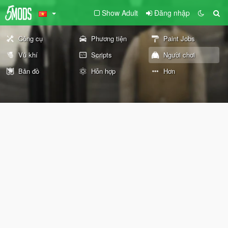
Show Adult
Đăng nhập
Công cụ
Phương tiện
Paint Jobs
Vũ khí
Scripts
Người chơi
Bản đồ
Hỗn hợp
Hơn