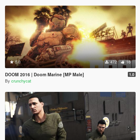
5.0
472
16
DOOM 2016 | Doom Marine [MP Male]
1.0
By
crunchycat