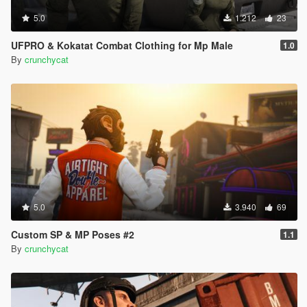
5.0
1.212
23
UFPRO & Kokatat Combat Clothing for Mp Male
1.0
By
crunchycat
5.0
3.940
69
Custom SP & MP Poses #2
1.1
By
crunchycat