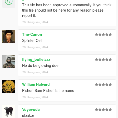
This file has been approved automatically. If you think
this file should not be here for any reason please
report it.
26 Tháng sáu, 2024
The-Canon
Splinter Cell
26 Tháng sáu, 2024
flying_bulletzzz
He do be glowing doe
26 Tháng sáu, 2024
William Halverd
Fisher, Sam Fisher is the name
26 Tháng sáu, 2024
Voyevoda
cloaker