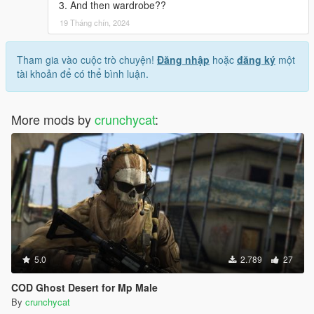
3. And then wardrobe??
19 Tháng chín, 2024
Tham gia vào cuộc trò chuyện!
Đăng nhập
hoặc
đăng ký
một
tài khoản để có thể bình luận.
More mods by
crunchycat
:
5.0
2.789
27
COD Ghost Desert for Mp Male
By
crunchycat