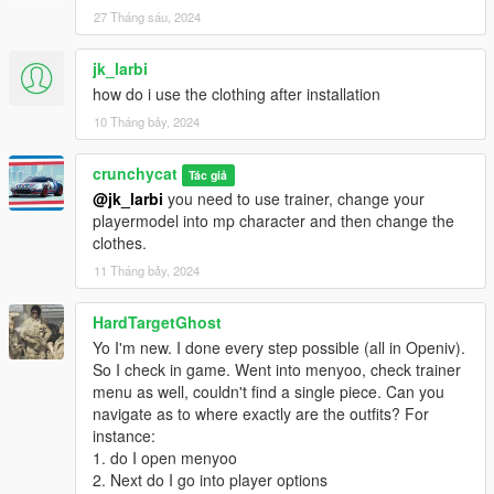
27 Tháng sáu, 2024
jk_larbi
how do i use the clothing after installation
10 Tháng bảy, 2024
crunchycat
Tác giả
@jk_larbi
you need to use trainer, change your
playermodel into mp character and then change the
clothes.
11 Tháng bảy, 2024
HardTargetGhost
Yo I'm new. I done every step possible (all in Openiv).
So I check in game. Went into menyoo, check trainer
menu as well, couldn't find a single piece. Can you
navigate as to where exactly are the outfits? For
instance:
1. do I open menyoo
2. Next do I go into player options