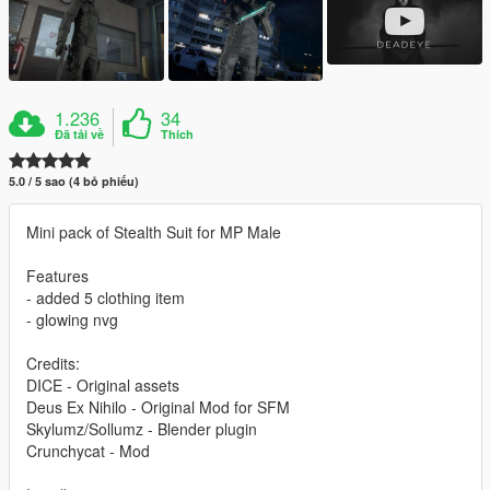
1.236
34
Đã tải về
Thích
5.0 / 5 sao (4 bỏ phiếu)
Mini pack of Stealth Suit for MP Male
Features
- added 5 clothing item
- glowing nvg
Credits:
DICE - Original assets
Deus Ex Nihilo - Original Mod for SFM
Skylumz/Sollumz - Blender plugin
Crunchycat - Mod