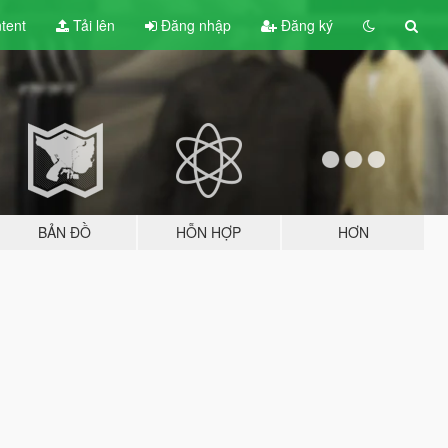
tent
Tải lên
Đăng nhập
Đăng ký
BẢN ĐỒ
HỖN HỢP
HƠN