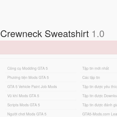
 Crewneck Sweatshirt
1.0
Công cụ Modding GTA 5
Tập tin mới nhất
Phương tiện Mods GTA 5
Các tập tin
GTA 5 Vehicle Paint Job Mods
Tập tin được yêu thí
Vũ khí Mods GTA 5
Tập tin được Downlo
Scripts Mods GTA 5
Tập tin được đánh gi
Người chơi Mods GTA 5
GTA5-Mods.com Lea