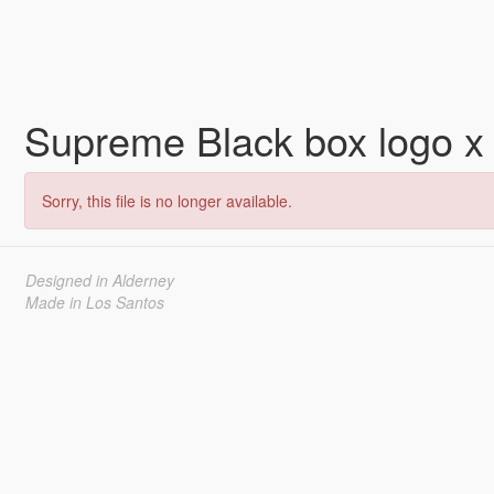
Supreme Black box logo x
Sorry, this file is no longer available.
Designed in Alderney
Made in Los Santos