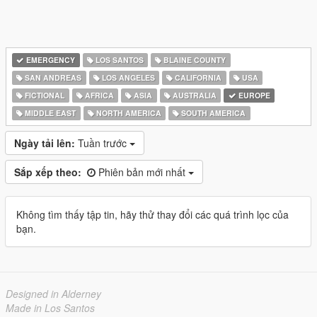
EMERGENCY
LOS SANTOS
BLAINE COUNTY
SAN ANDREAS
LOS ANGELES
CALIFORNIA
USA
FICTIONAL
AFRICA
ASIA
AUSTRALIA
EUROPE
MIDDLE EAST
NORTH AMERICA
SOUTH AMERICA
Ngày tải lên:
Tuần trước
Sắp xếp theo:
Phiên bản mới nhất
Không tìm thấy tập tin, hãy thử thay đổi các quá trình lọc của
bạn.
Designed in Alderney
Made in Los Santos