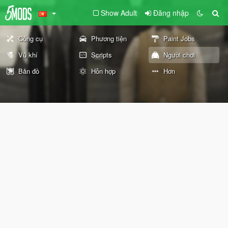
Show Adult
Đăng nhập
Công cụ
Phương tiện
Paint Jobs
Vũ khí
Scripts
Người chơi
Bản đồ
Hỗn hợp
Hơn