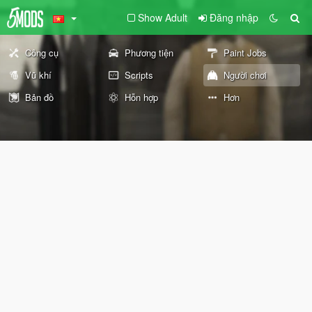
Show Adult
Đăng nhập
Công cụ
Phương tiện
Paint Jobs
Vũ khí
Scripts
Người chơi
Bản đồ
Hỗn hợp
Hơn