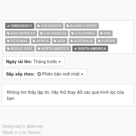
EMERGENCY
LOS SANTOS
BLAINE COUNTY
SAN ANDREAS
LOS ANGELES
CALIFORNIA
USA
FICTIONAL
AFRICA
ASIA
AUSTRALIA
EUROPE
MIDDLE EAST
NORTH AMERICA
SOUTH AMERICA
Ngày tải lên:
Tháng trước
Sắp xếp theo:
Phiên bản mới nhất
Không tìm thấy tập tin, hãy thử thay đổi các quá trình lọc của
bạn.
Designed in Alderney
Made in Los Santos