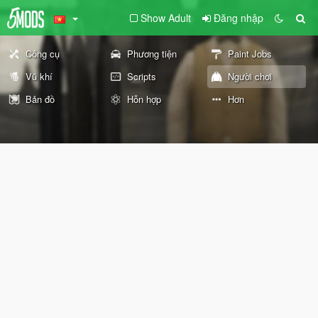
Show Adult
Đăng nhập
Công cụ
Phương tiện
Paint Jobs
Vũ khí
Scripts
Người chơi
Bản đồ
Hỗn hợp
Hơn