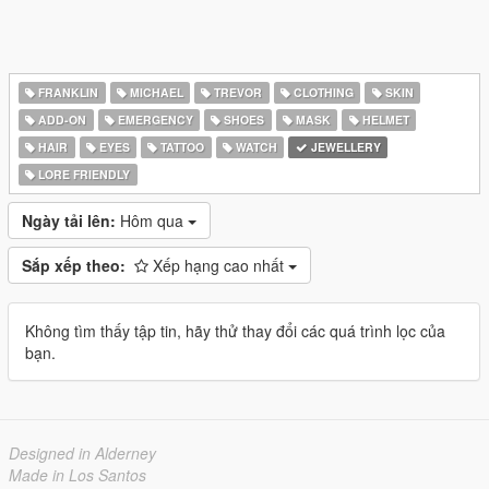
FRANKLIN
MICHAEL
TREVOR
CLOTHING
SKIN
ADD-ON
EMERGENCY
SHOES
MASK
HELMET
HAIR
EYES
TATTOO
WATCH
JEWELLERY
LORE FRIENDLY
Ngày tải lên:
Hôm qua
Sắp xếp theo:
Xếp hạng cao nhất
Không tìm thấy tập tin, hãy thử thay đổi các quá trình lọc của
bạn.
Designed in Alderney
Made in Los Santos