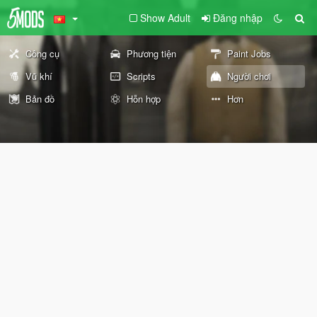
Show Adult
Đăng nhập
Công cụ
Phương tiện
Paint Jobs
Vũ khí
Scripts
Người chơi
Bản đồ
Hỗn hợp
Hơn