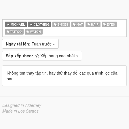
MICHAEL
CLOTHING
SHOES
HAT
HAIR
EYES
TATTOO
WATCH
Ngày tải lên:
Tuần trước
Sắp xếp theo:
Xếp hạng cao nhất
Không tìm thấy tập tin, hãy thử thay đổi các quá trình lọc của
bạn.
Designed in Alderney
Made in Los Santos