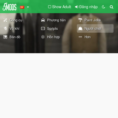
Show Adult
Đăng nhập
Công cụ
Phương tiện
Paint Jobs
Vũ khí
Scripts
Người chơi
Bản đồ
Hỗn hợp
Hơn