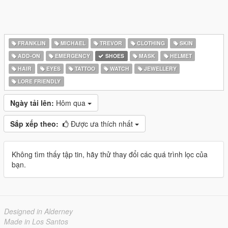
FRANKLIN
MICHAEL
TREVOR
CLOTHING
SKIN
ADD-ON
EMERGENCY
SHOES
MASK
HELMET
HAIR
EYES
TATTOO
WATCH
JEWELLERY
LORE FRIENDLY
Ngày tải lên:
Hôm qua
Sắp xếp theo:
Được ưa thích nhất
Không tìm thấy tập tin, hãy thử thay đổi các quá trình lọc của
bạn.
Designed in Alderney
Made in Los Santos