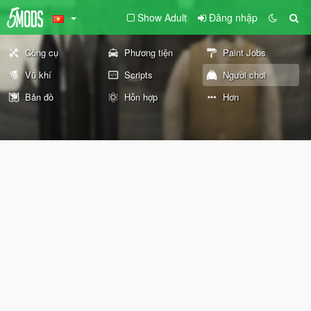
Show Adult
Đăng nhập
Công cụ
Phương tiện
Paint Jobs
Vũ khí
Scripts
Người chơi
Bản đồ
Hỗn hợp
Hơn