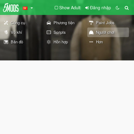
Show Adult
Đăng nhập
Công cụ
Phương tiện
Paint Jobs
Vũ khí
Scripts
Người chơi
Bản đồ
Hỗn hợp
Hơn