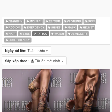
FRANKLIN
MICHAEL
TREVOR
CLOTHING
SKIN
ADD-ON
EMERGENCY
SHOES
MASK
HELMET
HAIR
EYES
TATTOO
WATCH
JEWELLERY
LORE FRIENDLY
Ngày tải lên:
Tuần trước
Sắp xếp theo:
Tải lên mới nhất