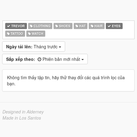
TREVOR
CLOTHING
SHOES
HAT
HAIR
EYES
TATTOO
WATCH
Ngày tải lên:
Tháng trước
Sắp xếp theo:
Phiên bản mới nhất
Không tìm thấy tập tin, hãy thử thay đổi các quá trình lọc của
bạn.
Designed in Alderney
Made in Los Santos