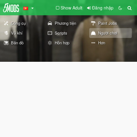
Show Adult
Đăng nhập
Công cụ
Phương tiện
Paint Jobs
Vũ khí
Scripts
Người chơi
Bản đồ
Hỗn hợp
Hơn