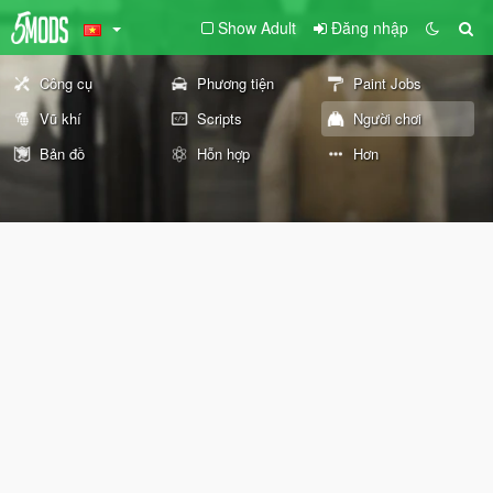
Show Adult
Đăng nhập
Công cụ
Phương tiện
Paint Jobs
Vũ khí
Scripts
Người chơi
Bản đồ
Hỗn hợp
Hơn