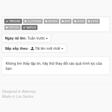
TREVOR
CLOTHING
SHOES
HAT
HAIR
EYES
TATTOO
WATCH
Ngày tải lên:
Tuần trước
Sắp xếp theo:
Tải lên mới nhất
Không tìm thấy tập tin, hãy thử thay đổi các quá trình lọc của
bạn.
Designed in Alderney
Made in Los Santos