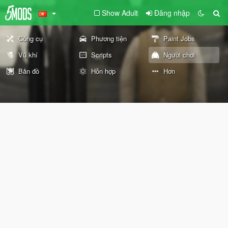
Show Adult
Đăng nhập
Công cụ
Phương tiện
Paint Jobs
Vũ khí
Scripts
Người chơi
Bản đồ
Hỗn hợp
Hơn