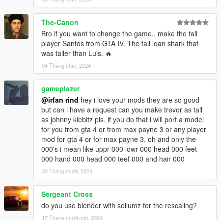
The-Canon
Bro if you want to change the game.. make the tall
player Santos from GTA IV. The tall loan shark that
was taller than Luis. 🔥
04 Tháng chín, 2024
gameplazer
@irfan rind
hey i love your mods they are so good
but can i have a request can you make trevor as tall
as johnny klebitz pls. if you do that i will port a model
for you from gta 4 or from max payne 3 or any player
mod for gta 4 or for max payne 3. oh and only the
000's i mean like uppr 000 lowr 000 head 000 feet
000 hand 000 head 000 teef 000 and hair 000
20 Tháng mười, 2024
Sergeant Cross
do you use blender with sollumz for the rescaling?
17 Tháng mười một, 2024