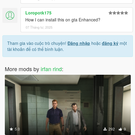
Loropotk175
How I can install this on gta Enhanced?
07 Tháng tư, 2025
Tham gia vào cuộc trò chuyện!
Đăng nhập
hoặc
đăng ký
một
tài khoản để có thể bình luận.
More mods by
irfan rind
:
5.0
292
9