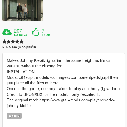
267
7
Đã tải về
Thích
5.0 / 5 sao (3 bỏ phiếu)
Makes Johnny Klebitz ig variant the same height as his cs
variant, without the clipping feet.
INSTALLATION:
Mods>x64e.rpf>models>cdimages>componentpedsig.rpf then
just place all the files in there.
Once in the game, use any trainer to play as johnny (ig variant)
Credit to BRONXBX for the model, I only rescaled it.
The original mod: https://www.gta5-mods.com/player/fixed-v-
johnny-klebitz
SKIN