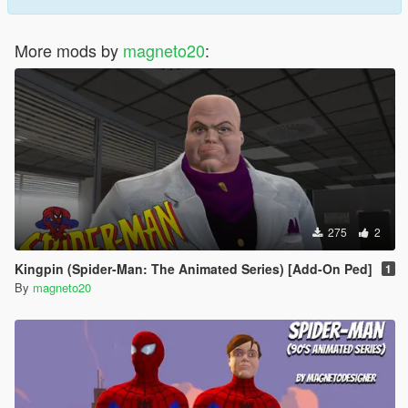
More mods by
magneto20
:
275
2
Kingpin (Spider-Man: The Animated Series) [Add-On Ped]
1
By
magneto20