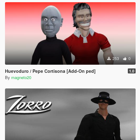
253
0
Huevoduro / Pepe Cortisona [Add-On ped]
1.0
By
magneto20