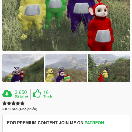
3.650
16
Đã tải về
Thích
5.0 / 5 sao (4 bỏ phiếu)
FOR PREMIUM CONTENT JOIN ME ON
PATREON