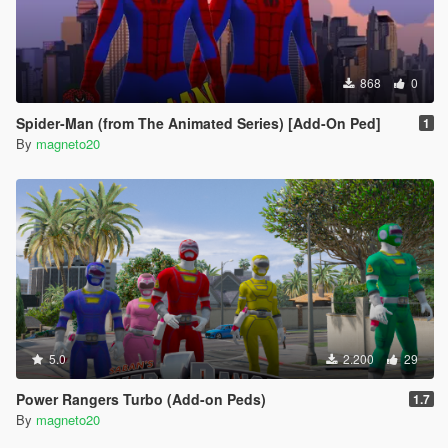
868
0
Spider-Man (from The Animated Series) [Add-On Ped]
1
By
magneto20
5.0
2.200
29
Power Rangers Turbo (Add-on Peds)
1.7
By
magneto20