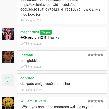
https://sketchfab.com/3d-models/po-
600b30c969b740a78623161ff809bba5 How Garry's
mod look like
20 Tháng tư, 2024
magneto20
Tác giả
@Scorpion4241
Thanks
20 Tháng tư, 2024
Pizzahut
teringtubbies
20 Tháng tư, 2024
contudo
obrigado amigo você é o melhor!
20 Tháng tư, 2024
William Halverd
"When you see those creatures walking in your