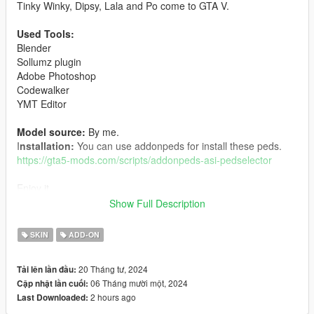
Tinky Winky, Dipsy, Lala and Po come to GTA V.
Used Tools:
Blender
Sollumz plugin
Adobe Photoshop
Codewalker
YMT Editor
Model source:
By me.
I
nstallation:
You can use addonpeds for install these peds.
https://gta5-mods.com/scripts/addonpeds-asi-pedselector
Enjoy it.
Show Full Description
Characters owned by their respective authors.
SKIN
ADD-ON
Changelog:
20 Tháng tư, 2024
Tải lên lần đầu:
1.2:
06 Tháng mười một, 2024
Cập nhật lần cuối:
-Vertex colors fixed
2 hours ago
Last Downloaded:
1.1: