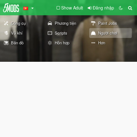
Show Adult
Đăng nhập
Công cụ
Phương tiện
Paint Jobs
Vũ khí
Scripts
Người chơi
Bản đồ
Hỗn hợp
Hơn