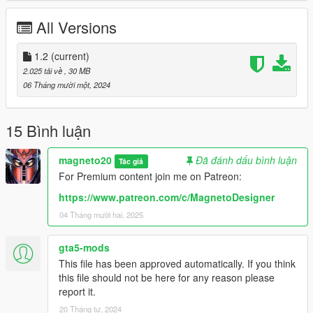
-Rigging fixed
All Versions
1.0:
-Release
1.2
(current)
2.025 tải về
, 30 MB
NOTE: Don't re-upload or modify this mod without my
06 Tháng mười một, 2024
permission.
15 Bình luận
magneto20
Đã đánh dấu bình luận
Tác giả
For Premium content join me on Patreon:
https://www.patreon.com/c/MagnetoDesigner
04 Tháng mười hai, 2025
gta5-mods
This file has been approved automatically. If you think
this file should not be here for any reason please
report it.
20 Tháng tư, 2024