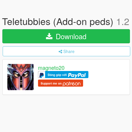
Teletubbies (Add-on peds)
1.2
Download
Share
magneto20
Đóng góp với
Support me on