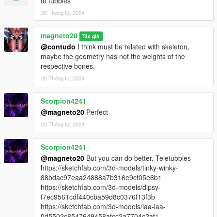
te tubbies
20 Tháng tư, 2024
magneto20
Tác giả
@contudo
I think must be related with skeleton,
maybe the geometry has not the weights of the
respective bones.
20 Tháng tư, 2024
Scorpion4241
@magneto20
Perfect
20 Tháng tư, 2024
Scorpion4241
@magneto20
But you can do better. Teletubbies
https://sketchfab.com/3d-models/tinky-winky-
88bdac97eaa24888a7b316e9cf05e6b1
https://sketchfab.com/3d-models/dipsy-
f7ec9561cdf440cba59d8c0376f13f3b
https://sketchfab.com/3d-models/laa-laa-
0d5502c8547649458afcc2a7704c2af1