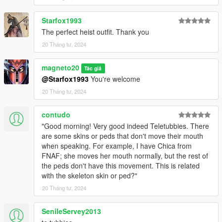
Starfox1993
The perfect heist outfit. Thank you
20 Tháng tư, 2024
magneto20
Tác giả
@Starfox1993
You're welcome
20 Tháng tư, 2024
contudo
"Good morning! Very good indeed Teletubbies. There
are some skins or peds that don't move their mouth
when speaking. For example, I have Chica from
FNAF; she moves her mouth normally, but the rest of
the peds don't have this movement. This is related
with the skeleton skin or ped?"
20 Tháng tư, 2024
SenileServey2013