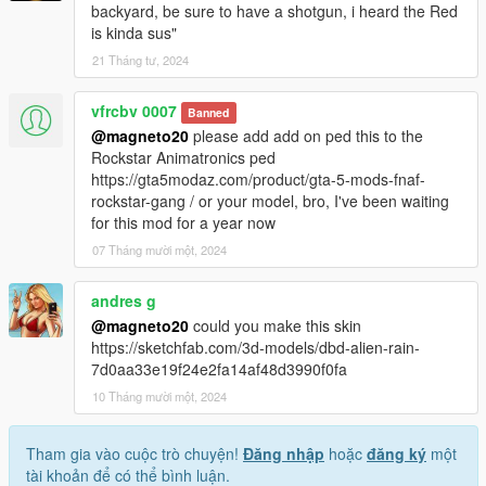
backyard, be sure to have a shotgun, i heard the Red
is kinda sus"
21 Tháng tư, 2024
vfrcbv 0007
Banned
@magneto20
please add add on ped this to the
Rockstar Animatronics ped
https://gta5modaz.com/product/gta-5-mods-fnaf-
rockstar-gang / or your model, bro, I've been waiting
for this mod for a year now
07 Tháng mười một, 2024
andres g
@magneto20
could you make this skin
https://sketchfab.com/3d-models/dbd-alien-rain-
7d0aa33e19f24e2fa14af48d3990f0fa
10 Tháng mười một, 2024
Tham gia vào cuộc trò chuyện!
Đăng nhập
hoặc
đăng ký
một
tài khoản để có thể bình luận.