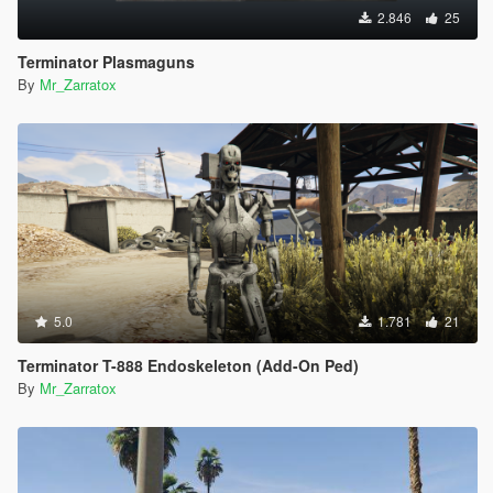
2.846
25
Terminator Plasmaguns
By
Mr_Zarratox
5.0
1.781
21
Terminator T-888 Endoskeleton (Add-On Ped)
By
Mr_Zarratox