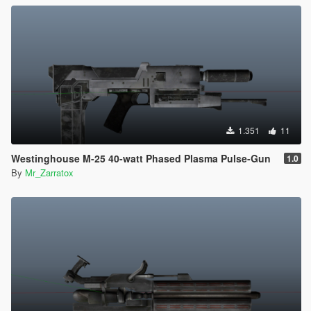
1.351
11
Westinghouse M-25 40-watt Phased Plasma Pulse-Gun
1.0
By
Mr_Zarratox