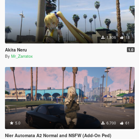
1.806
18
Akita Neru
1.0
By
Mr_Zarratox
5.0
6.700
61
Nier Automata A2 Normal and NSFW (Add-On Ped)