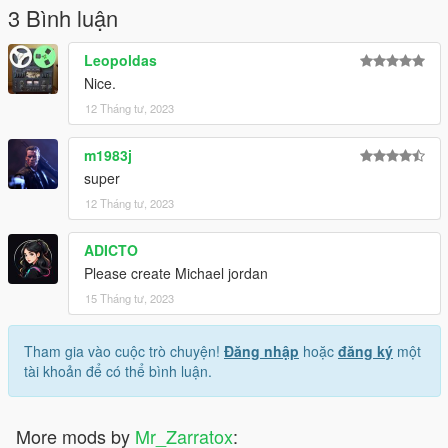
3 Bình luận
Leopoldas
Nice.
12 Tháng tư, 2023
m1983j
super
12 Tháng tư, 2023
ADICTO
Please create Michael jordan
15 Tháng tư, 2023
Tham gia vào cuộc trò chuyện!
Đăng nhập
hoặc
đăng ký
một
tài khoản để có thể bình luận.
More mods by
Mr_Zarratox
: