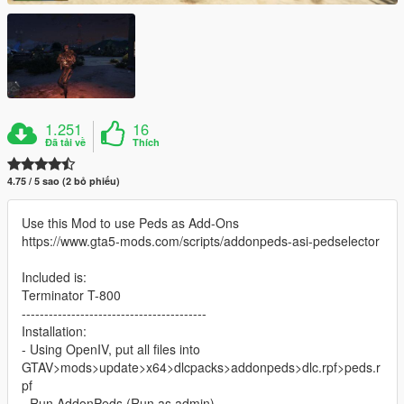
1.251
16
Đã tải về
Thích
4.75 / 5 sao (2 bỏ phiếu)
Use this Mod to use Peds as Add-Ons
https://www.gta5-mods.com/scripts/addonpeds-asi-pedselector
Included is:
Terminator T-800
-----------------------------------------
Installation:
- Using OpenIV, put all files into
GTAV>mods>update>x64>dlcpacks>addonpeds>dlc.rpf>peds.r
pf
- Run AddonPeds (Run as admin)