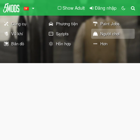
Show Adult
Đăng nhập
Công cụ
Phương tiện
Paint Jobs
Vũ khí
Scripts
Người chơi
Bản đồ
Hỗn hợp
Hơn