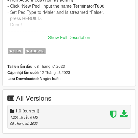
- Click "New Ped" input the name TerminatorT800
- Set Ped Type to "Male" and Is streamed "False".
- press REBUILD.
- Done!
-----------------------------------------
Special thanks to RX1StrideR
Show Full Description
Model from Fortnite
SKIN
ADD-ON
08 Tháng tư, 2023
Tải lên lần đầu:
12 Tháng tư, 2023
Cập nhật lần cuối:
3 ngày trước
Last Downloaded:
All Versions
1.0
(current)
1.251 tải về
, 6 MB
08 Tháng tư, 2023