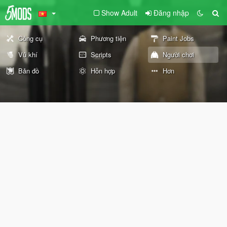
Show Adult
Đăng nhập
Công cụ
Phương tiện
Paint Jobs
Vũ khí
Scripts
Người chơi
Bản đồ
Hỗn hợp
Hơn