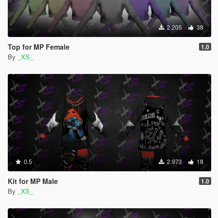
2.205
38
Top for MP Female
1.0
By
_XS_
0.5
2.973
18
Kit for MP Male
1.0
By
_XS_