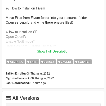
⍟⁝⁞How to install on Fivem
Move Files from Fivem folder into your resource folder
Open server.cfg and write there ensure files⁝⁞
⍟How to install on SP
Open OpenIV
Enable "Edit mode"
Drop files here: \Grand Theft Auto
GTAV/Mods/x64v.rpf/Models/cdimages/streamedpedsmp.rpf/m
Show Full Description
pmfreemode01
For more help here is my discord -->
CLOTHING
SHIRT
JERSEY
JACKET
SWEATER
Сабрина#3333/Xandox#9999 ◾▪
08 Tháng tư, 2022
Tải lên lần đầu:
08 Tháng tư, 2022
Cập nhật lần cuối:
2 hours ago
Last Downloaded:
All Versions