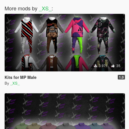
More mods by
_XS_
:
3.971
35
Kits for MP Male
1.0
By
_XS_