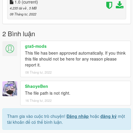
1.0
(current)
4.235 tải về
, 5 MB
08 Tháng tư, 2022
2 Bình luận
gta5-mods
This file has been approved automatically. If you think
this file should not be here for any reason please
report it.
08 Tháng tư, 2022
ShaoyeBen
The file path is not right.
16 Tháng tư, 2022
Tham gia vào cuộc trò chuyện!
Đăng nhập
hoặc
đăng ký
một
tài khoản để có thể bình luận.