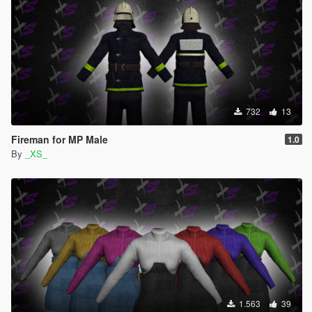
732
13
Fireman for MP Male
1.0
By
_XS_
1.563
39