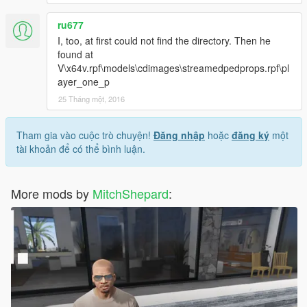
ru677
I, too, at first could not find the directory. Then he
found at
V\x64v.rpf\models\cdimages\streamedpedprops.rpf\pl
ayer_one_p
25 Tháng một, 2016
Tham gia vào cuộc trò chuyện!
Đăng nhập
hoặc
đăng ký
một
tài khoản để có thể bình luận.
More mods by
MitchShepard
: