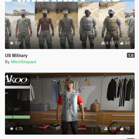
5.0
6.137
83
US Military
1.0
By
MitchShepard
4.75
616
10