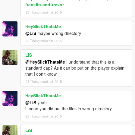
franklin-and-trevor
23 Tháng mười hai, 2015
HeySlickThatsMe
@LiS
maybe wrong directory
23 Tháng mười hai, 2015
LiS
@HeySlickThatsMe
I understand that this is a
standard cap? As it can be put on the player explain
that I don't know.
23 Tháng mười hai, 2015
HeySlickThatsMe
@LiS
yeah
i mean you did put the files in wrong directory
23 Tháng mười hai, 2015
LiS