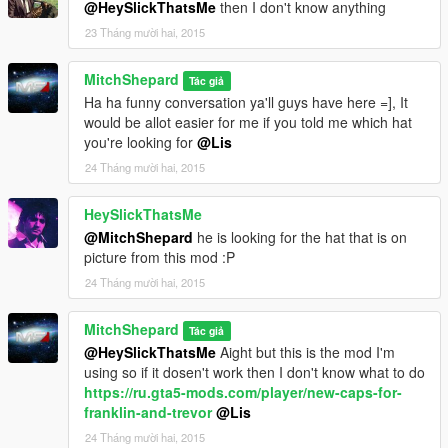
@HeySlickThatsMe
then I don't know anything
23 Tháng mười hai, 2015
MitchShepard
Tác giả
Ha ha funny conversation ya'll guys have here =], It
would be allot easier for me if you told me which hat
you're looking for
@Lis
24 Tháng mười hai, 2015
HeySlickThatsMe
@MitchShepard
he is looking for the hat that is on
picture from this mod :P
24 Tháng mười hai, 2015
MitchShepard
Tác giả
@HeySlickThatsMe
Aight but this is the mod I'm
using so if it dosen't work then I don't know what to do
https://ru.gta5-mods.com/player/new-caps-for-
franklin-and-trevor
@Lis
24 Tháng mười hai, 2015