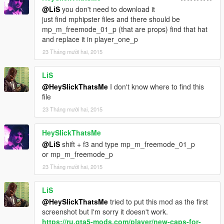
@LiS
you don't need to download it
just find mphipster files and there should be
mp_m_freemode_01_p (that are props) find that hat
and replace it in player_one_p
23 Tháng mười hai, 2015
LiS
@HeySlickThatsMe
I don't know where to find this
file
23 Tháng mười hai, 2015
HeySlickThatsMe
@LiS
shift + f3 and type mp_m_freemode_01_p
or mp_m_freemode_p
23 Tháng mười hai, 2015
LiS
@HeySlickThatsMe
tried to put this mod as the first
screenshot but I'm sorry it doesn't work.
https://ru.gta5-mods.com/player/new-caps-for-