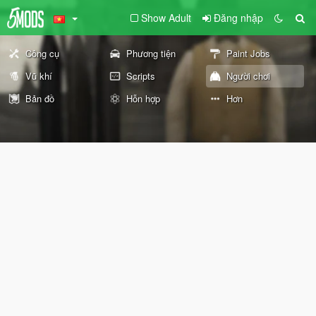
Show Adult
Đăng nhập
Công cụ
Phương tiện
Paint Jobs
Vũ khí
Scripts
Người chơi
Bản đồ
Hỗn hợp
Hơn