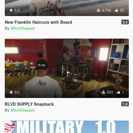
5.0
4.706
53
New Franklin Haircuts with Beard
2.0
By
MitchShepard
3.0
333
1
BLVD SUPPLY Snapback
1.0
By
MitchShepard