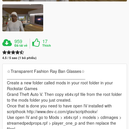
959
17
Đã tải về
Thích
4.5 / 5 sao (1 bỏ phiếu)
☆Transparent Fashion Ray Ban Glasses☆
__________________________________
Create a new folder called mods in your root folder in your
Rockstar Games
Grand Theft Auto V. Then copy x64v.rpf file from the root folder
to the mods folder you just created.
Once that is done you need to have open IV installed with
scripthook http://www.dev-c.com/gtav/scripthookv/
Use open IV and go to Mods > x64v.rpf > models > cdimages >
streamedpedprops.rpf > player_one_p and then replace the
files!