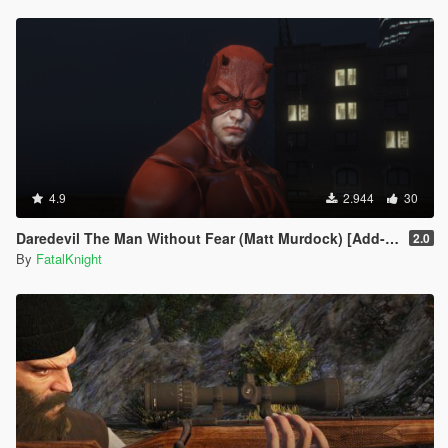
4.9
2.944
30
Daredevil The Man Without Fear (Matt Murdock) [Add-On]
2.0
By
FatalKnight