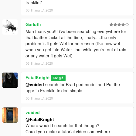
franklin?
03 Tháng tư, 2020
Garluth
Man thank you!!! i've been searching everywhere for
that leather jacket all the time, finally.....the only
problem is it gets Wet for no reason (like how wet
when you get into Water , but while you're out of rain
or any water it gets Wet)
03 Tháng tư, 2020
FatalKnight
Tác giả
@voided
search for Brad ped model and Put the
uppr in Franklin folder, simple
05 Tháng tư, 2020
voided
@FatalKnight
Where would I search for that though?
Could you make a tutorial video somewhere.