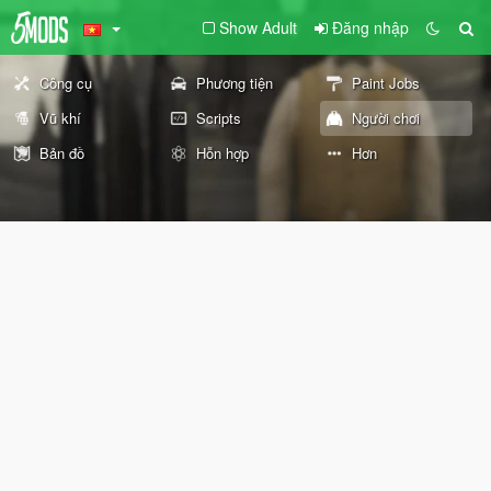
Show Adult
Đăng nhập
Công cụ
Phương tiện
Paint Jobs
Vũ khí
Scripts
Người chơi
Bản đồ
Hỗn hợp
Hơn