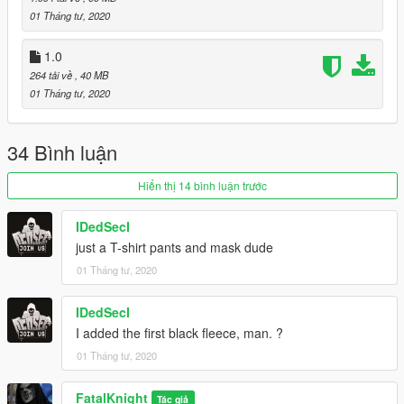
01 Tháng tư, 2020
1.0
264 tải về
, 40 MB
01 Tháng tư, 2020
34 Bình luận
Hiển thị 14 bình luận trước
IDedSecI
just a T-shirt pants and mask dude
01 Tháng tư, 2020
IDedSecI
I added the first black fleece, man. ?
01 Tháng tư, 2020
FatalKnight
Tác giả