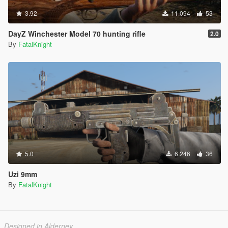
3.92
11.094
53
DayZ Winchester Model 70 hunting rifle
2.0
By
FatalKnight
5.0
6.246
36
Uzi 9mm
By
FatalKnight
Designed in Alderney