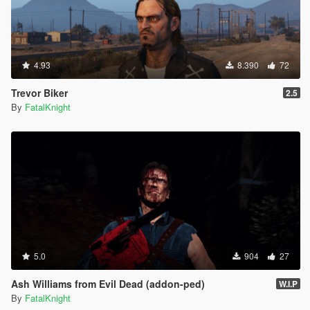
4.93
8.390
72
Trevor Biker
2.5
By
FatalKnight
5.0
904
27
Ash Williams from Evil Dead (addon-ped)
W.I.P
By
FatalKnight