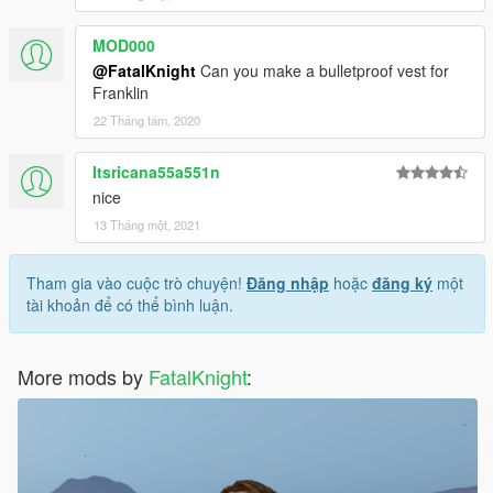
MOD000
@FatalKnight
Can you make a bulletproof vest for
Franklin
22 Tháng tám, 2020
Itsricana55a551n
nice
13 Tháng một, 2021
Tham gia vào cuộc trò chuyện!
Đăng nhập
hoặc
đăng ký
một
tài khoản để có thể bình luận.
More mods by
FatalKnight
: