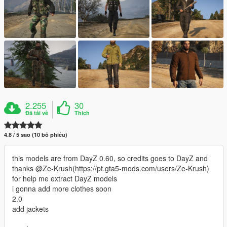
2.255
30
Đã tải về
Thích
4.8 / 5 sao (10 bỏ phiếu)
this models are from DayZ 0.60, so credits goes to DayZ and
thanks @Ze-Krush(https://pt.gta5-mods.com/users/Ze-Krush)
for help me extract DayZ models
i gonna add more clothes soon
2.0
add jackets