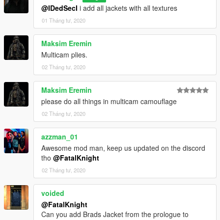
@IDedSecI
i add all jackets with all textures
01 Tháng tư, 2020
Maksim Eremin
Multicam plies.
02 Tháng tư, 2020
Maksim Eremin
please do all things in multicam camouflage
02 Tháng tư, 2020
azzman_01
Awesome mod man, keep us updated on the discord
tho
@FatalKnight
02 Tháng tư, 2020
voided
@FatalKnight
Can you add Brads Jacket from the prologue to