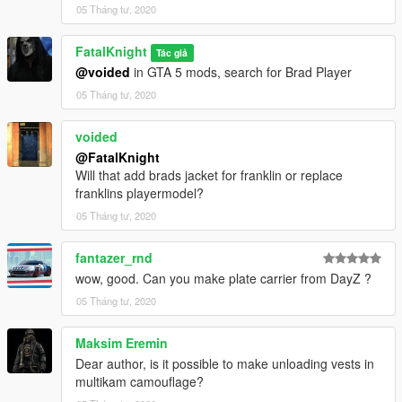
05 Tháng tư, 2020
FatalKnight
Tác giả
@voided
in GTA 5 mods, search for Brad Player
05 Tháng tư, 2020
voided
@FatalKnight
Will that add brads jacket for franklin or replace
franklins playermodel?
05 Tháng tư, 2020
fantazer_rnd
wow, good. Can you make plate carrier from DayZ ?
05 Tháng tư, 2020
Maksim Eremin
Dear author, is it possible to make unloading vests in
multikam camouflage?