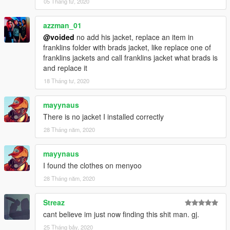
05 Tháng tư, 2020
azzman_01
@voided
no add his jacket, replace an item in
franklins folder with brads jacket, like replace one of
franklins jackets and call franklins jacket what brads is
and replace it
18 Tháng tư, 2020
mayynaus
There is no jacket I installed correctly
28 Tháng năm, 2020
mayynaus
I found the clothes on menyoo
28 Tháng năm, 2020
Streaz
cant believe im just now finding this shit man. gj.
25 Tháng bảy, 2020