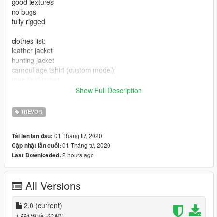
good textures
no bugs
fully rigged
clothes list:
leather jacket
hunting jacket
camouflage tshirt (custom model)
m65 field jacket
bdu pants
Show Full Description
cargo pants
jeans
TREVOR
hunter pants
combat boots
01 Tháng tư, 2020
Tải lên lần đầu:
gas mask
01 Tháng tư, 2020
Cập nhật lần cuối:
2 hours ago
Last Downloaded:
All Versions
2.0
(current)
1.994 tải về
, 60 MB