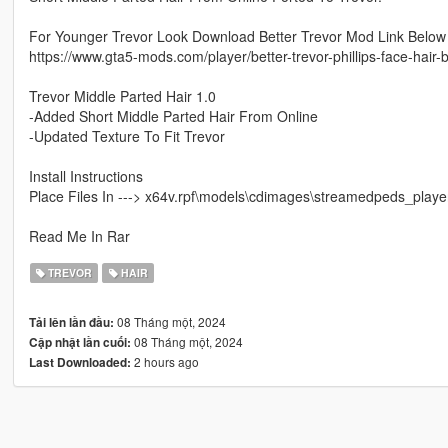
For Younger Trevor Look Download Better Trevor Mod Link Below
https://www.gta5-mods.com/player/better-trevor-phillips-face-hair-
Trevor Middle Parted Hair 1.0
-Added Short Middle Parted Hair From Online
-Updated Texture To Fit Trevor
Install Instructions
Place Files In ---> x64v.rpf\models\cdimages\streamedpeds_player
Read Me In Rar
TREVOR
HAIR
08 Tháng một, 2024
Tải lên lần đầu:
08 Tháng một, 2024
Cập nhật lần cuối:
2 hours ago
Last Downloaded: