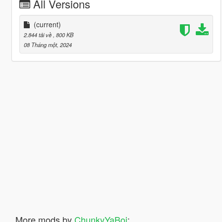
All Versions
(current)
2.844 tải về
, 800 KB
08 Tháng một, 2024
More mods by
ChunkyYaBoi
: