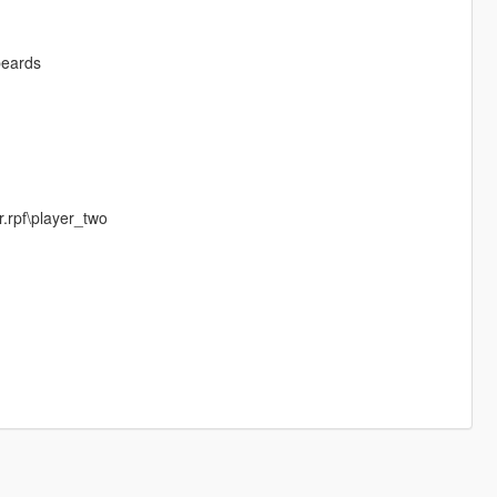
beards
.rpf\player_two