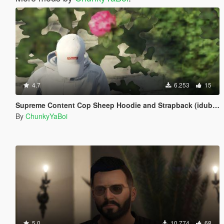
4.7
6.253
15
Supreme Content Cop Sheep Hoodie and Strapback (idubbbz)
By
ChunkyYaBoi
5.0
10.774
68