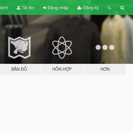
tent
Tải lên
Đăng nhập
Đăng ký
BẢN ĐỒ
HỖN HỢP
HƠN