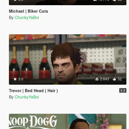
Michael | Biker Cuts
By
ChunkyYaBoi
5.0
2.643
32
Trevor | Bed Head ( Hair )
1.1
By
ChunkyYaBoi