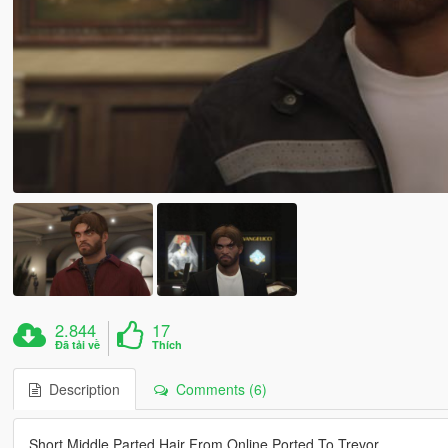
2.844
17
Đã tải về
Thích
Description
Comments (6)
Short Middle Parted Hair From Online Ported To Trevor.