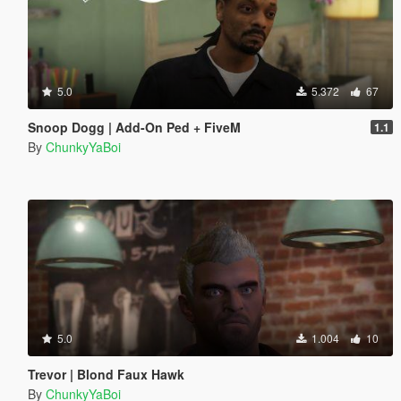
5.0
5.372
67
Snoop Dogg | Add-On Ped + FiveM
1.1
By
ChunkyYaBoi
5.0
1.004
10
Trevor | Blond Faux Hawk
By
ChunkyYaBoi