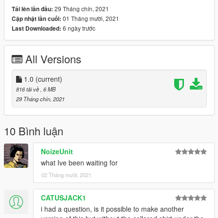
29 Tháng chín, 2021
Tải lên lần đầu:
01 Tháng mười, 2021
Cập nhật lần cuối:
6 ngày trước
Last Downloaded:
All Versions
1.0
(current)
816 tải về
, 6 MB
29 Tháng chín, 2021
10 Bình luận
NoizeUnit
what Ive been waiting for
02 Tháng mười, 2021
CATUSJACK1
i had a question, is it possible to make another