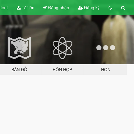
tent
Tải lên
Đăng nhập
Đăng ký
BẢN ĐỒ
HỖN HỢP
HƠN