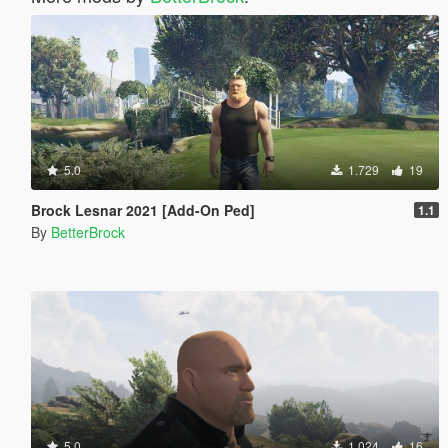
5.0
1.729
19
Brock Lesnar 2021 [Add-On Ped]
1.1
By
BetterBrock
5.0
1.024
16