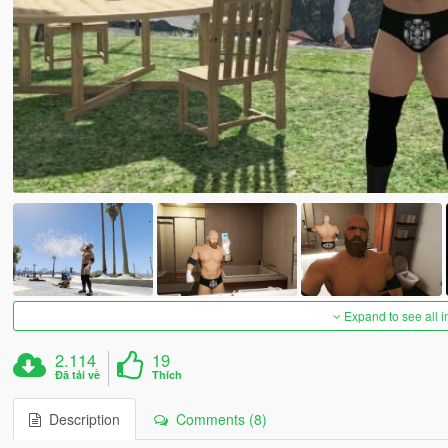
Expand to see all 
2.114
19
Đã tải về
Thích
Description
Comments (8)