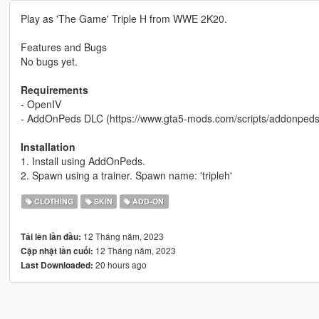
Play as 'The Game' Triple H from WWE 2K20.
Features and Bugs
No bugs yet.
Requirements
- OpenIV
- AddOnPeds DLC (https://www.gta5-mods.com/scripts/addonpeds-
Installation
1. Install using AddOnPeds.
2. Spawn using a trainer. Spawn name: 'tripleh'
CLOTHING
SKIN
ADD-ON
12 Tháng năm, 2023
Tải lên lần đầu:
12 Tháng năm, 2023
Cập nhật lần cuối:
20 hours ago
Last Downloaded: