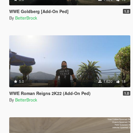
WWE Goldberg [Add-On Ped]
1.0
By
BetterBrock
5.0
1.620
18
WWE Roman Reigns 2K22 (Add-On Ped)
1.0
By
BetterBrock