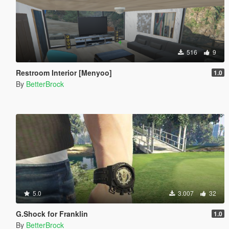
516
9
Restroom Interior [Menyoo]
1.0
By
BetterBrock
5.0
3.007
32
G.Shock for Franklin
1.0
By
BetterBrock