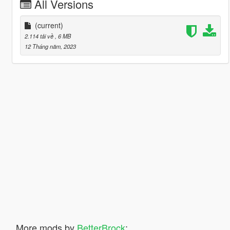
All Versions
(current)
2.114 tải về
, 6 MB
12 Tháng năm, 2023
More mods by
BetterBrock
: