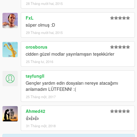
28 Tháng mười hai, 2015
FxL
süper olmuş :D
29 Tháng mười hai, 2015
orosborus
cidden güzel modlar yayınlamışsın teşekkürler
25 Tháng tư, 2016
tayfungll
Gençler yardım edin dosyaları nereye atacağımı
anlamadım LÜTFEENN! :(
25 Tháng một, 2017
Ahmed42
👍👍👍
31 Tháng một, 2018