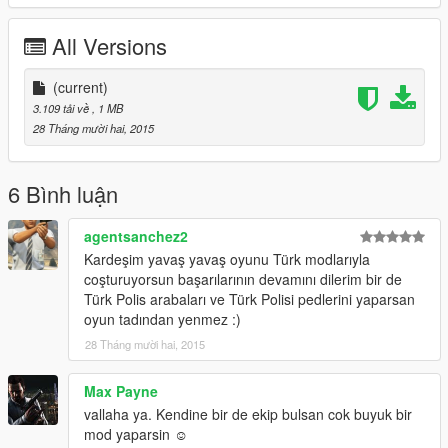
All Versions
(current)
3.109 tải về
, 1 MB
28 Tháng mười hai, 2015
6 Bình luận
agentsanchez2
Kardeşim yavaş yavaş oyunu Türk modlarıyla
coşturuyorsun başarılarının devamını dilerim bir de
Türk Polis arabaları ve Türk Polisi pedlerini yaparsan
oyun tadından yenmez :)
28 Tháng mười hai, 2015
Max Payne
vallaha ya. Kendine bir de ekip bulsan cok buyuk bir
mod yaparsin ☺