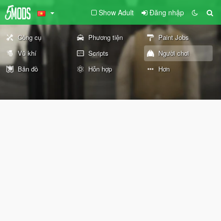
Show Adult
Đăng nhập
Công cụ
Phương tiện
Paint Jobs
Vũ khí
Scripts
Người chơi
Bản đồ
Hỗn hợp
Hơn