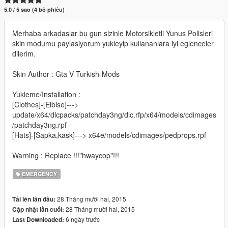
5.0 / 5 sao (4 bỏ phiếu)
Merhaba arkadaslar bu gun sizinle Motorsikletli Yunus Polisleri
skin modumu paylasiyorum yukleyip kullananlara iyi eglenceler
dilerim.
Skin Author : Gta V Turkish-Mods
Yukleme/Installation :
[Clothes]-[Elbise]--->
update/x64/dlcpacks/patchday3ng/dlc.rfp/x64/models/cdimages
/patchday3ng.rpf
[Hats]-[Sapka,kask]---> x64e/models/cdimages/pedprops.rpf
Warning : Replace !!!"hwaycop"!!!
EMERGENCY
28 Tháng mười hai, 2015
Tải lên lần đầu:
28 Tháng mười hai, 2015
Cập nhật lần cuối:
6 ngày trước
Last Downloaded: