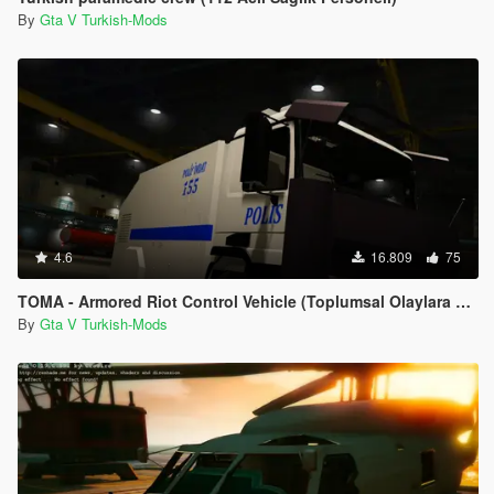
By
Gta V Turkish-Mods
4.6
16.809
75
TOMA - Armored Riot Control Vehicle (Toplumsal Olaylara Müdahale Aracı)
By
Gta V Turkish-Mods