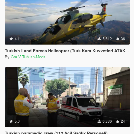
4.1
5.612
36
Turkish Land Forces Helicopter (Turk Kara Kuvvetleri ATAK-129)
By
Gta V Turkish-Mods
5.0
6.336
24
Turkish paramedic crew (112 Acil Sağlık Personeli)