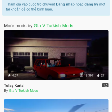
Tham gia vào cuộc trò chuyện!
Đăng nhập
hoặc
đăng ký
một
tài khoản để có thể bình luận.
More mods by
Gta V Turkish-Mods
:
4.67
19.397
27
Tofaş Kartal
1.0
By
Gta V Turkish-Mods