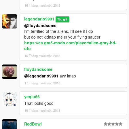
16 Tháng mười một, 2018
legendario9991
Tác giả
@floydandsome
I'm terrified of the aliens, I'll see if I do
but do not kidnap me in your flying saucer
https://es.gta5-mods.com/player/alien-gray-hd-
ufo
16 Tháng mười một, 2018
floydandsome
@legendario9991
ayy lmao
17 Tháng mười một, 2018
yeqiu66
That looks good
19 Tháng mười một, 2018
RedBowl