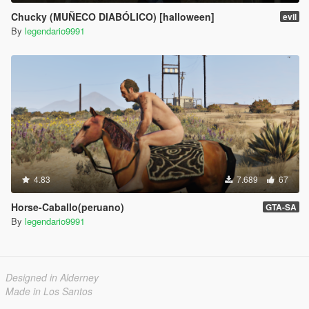
Chucky (MUÑECO DIABÓLICO) [halloween]
evil
By
legendario9991
4.83
7.689
67
Horse-Caballo(peruano)
GTA-SA
By
legendario9991
Designed in Alderney
Made in Los Santos