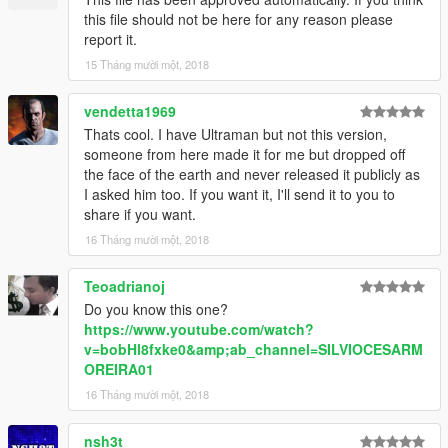
this file should not be here for any reason please
report it.
15 Tháng mười một, 2018
vendetta1969
Thats cool. I have Ultraman but not this version,
someone from here made it for me but dropped off
the face of the earth and never released it publicly as
I asked him too. If you want it, I'll send it to you to
share if you want.
16 Tháng mười một, 2018
Teoadrianoj
Do you know this one?
https://www.youtube.com/watch?
v=bobHl8fxke0&amp;ab_channel=SILVIOCESARM
OREIRA01
16 Tháng mười một, 2018
nsh3t