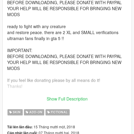
BEFORE DOWNLOADING, PLEASE DONATE WITH PAYPAL
YOUR HELP WILL BE RESPONSIBLE FOR BRINGING NEW
MODS
ready to fight with any creature
and restore peace. there are 2 XL and SMALL verifications
ultraman fans finally in gta 5 !!
IMPORTANT:
BEFORE DOWNLOADING, PLEASE DONATE WITH PAYPAL
YOUR HELP WILL BE RESPONSIBLE FOR BRINGING NEW
MODS
If you feel like donating please by all means do it!
Thanks!
Official Facebook: https://www.facebook.com/legendario9991/
Show Full Description
lean on patreon for my personal models
SKIN
ADD-ON
FICTIONAL
**INSTALLATION**
Install "addonpeds"
15 Tháng mười một, 2018
Tải lên lần đầu:
https://www.gta5-mods.com/scripts/addonpeds-asi-pedselector
07 Tháng mười hai, 2018
Cập nhật lần cuối: