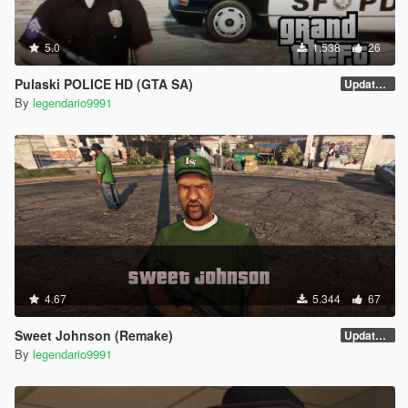
5.0
1.538
26
Pulaski POLICE HD (GTA SA)
Update V1
By
legendario9991
4.67
5.344
67
Sweet Johnson (Remake)
Update v3
By
legendario9991