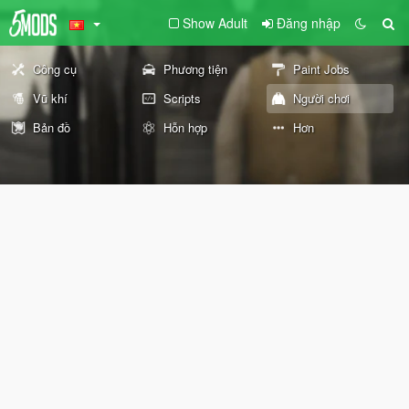
Show Adult
Đăng nhập
Công cụ
Phương tiện
Paint Jobs
Vũ khí
Scripts
Người chơi
Bản đồ
Hỗn hợp
Hơn