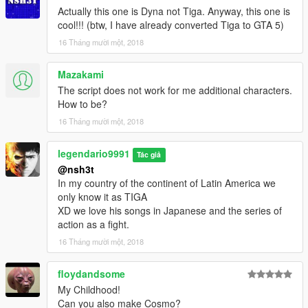
Actually this one is Dyna not Tiga. Anyway, this one is
cool!!! (btw, I have already converted Tiga to GTA 5)
16 Tháng mười một, 2018
Mazakami
The script does not work for me additional characters.
How to be?
16 Tháng mười một, 2018
legendario9991
Tác giả
@nsh3t
In my country of the continent of Latin America we
only know it as TIGA
XD we love his songs in Japanese and the series of
action as a fight.
16 Tháng mười một, 2018
floydandsome
My Childhood!
Can you also make Cosmo?