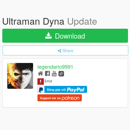
Ultraman Dyna
Update
Download
Share
legendario9991
Đóng góp với
Support me on