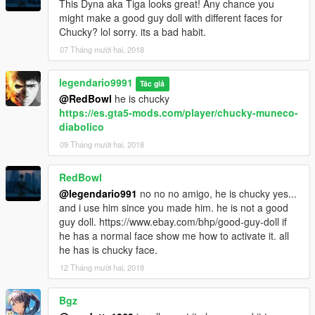
This Dyna aka Tiga looks great! Any chance you
might make a good guy doll with different faces for
Chucky? lol sorry. its a bad habit.
07 Tháng mười hai, 2018
legendario9991
Tác giả
@RedBowl
he is chucky
https://es.gta5-mods.com/player/chucky-muneco-
diabolico
09 Tháng mười hai, 2018
RedBowl
@legendario991
no no no amigo, he is chucky yes...
and i use him since you made him. he is not a good
guy doll. https://www.ebay.com/bhp/good-guy-doll if
he has a normal face show me how to activate it. all
he has is chucky face.
12 Tháng mười hai, 2018
Bgz