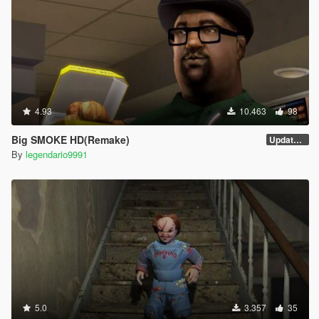
4.93
10.463
98
Big SMOKE HD(Remake)
Update v2
By
legendario9991
5.0
3.357
35