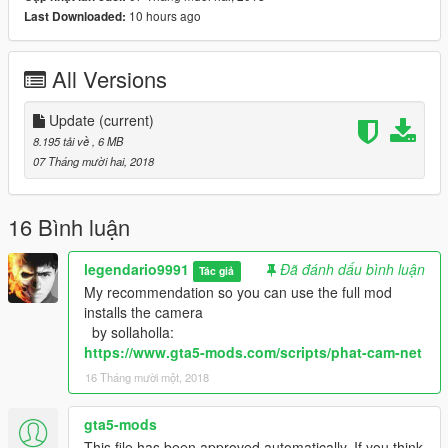
10 hours ago
Last Downloaded:
for the .ini char_dina file, if you are using The Dragon BZ script
of Julionib, put it in scripts / DBZns Files / sample characters.
All Versions
add 4 "Ultraman" files Average size
"HiUltraman" Giant size
Update
(current)
follow this route: Grand Theft Auto V \ mods \ update \ x64 \
8.195 tải về
, 6 MB
dlcpacks \ addonpeds \ dlc.rpf \ peds.rpf \
07 Tháng mười hai, 2018
or you can also install it
changing the name "Ultraman" to "ig_barry"
16 Bình luận
if you value my conversion work you can donate.
legendario9991
Đã đánh dấu bình luận
Tác giả
if you want you want me to take out giant enemies for ultra
My recommendation so you can use the full mod
support me with my zmodeler license,
installs the camera
by sollaholla:
https://www.gta5-mods.com/scripts/phat-cam-net
16 Tháng mười một, 2018
gta5-mods
This file has been approved automatically. If you think