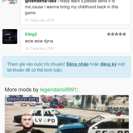
@vendetta1969
i really want it,please send it to
me,cause i wanna bring my childhood back in this
game
07 Tháng sáu, 2019
63eg2
wow wow dyna
25 Tháng tám, 2024
Tham gia vào cuộc trò chuyện!
Đăng nhập
hoặc
đăng ký
một
tài khoản để có thể bình luận.
More mods by
legendario9991
: