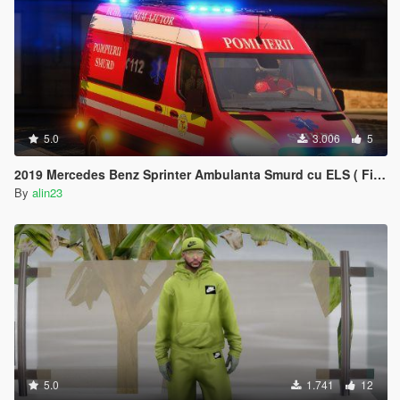
5.0
3.006
5
2019 Mercedes Benz Sprinter Ambulanta Smurd cu ELS ( Fictional ) 1.1
By
alin23
5.0
1.741
12