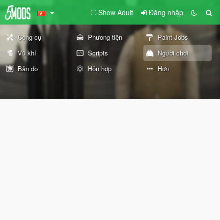
Show Adult
Đăng nhập
Công cụ
Phương tiện
Paint Jobs
Vũ khí
Scripts
Người chơi
Bản đồ
Hỗn hợp
Hơn