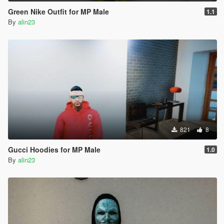
Green Nike Outfit for MP Male
1.1
By
alin23
821
8
Gucci Hoodies for MP Male
1.0
By
alin23