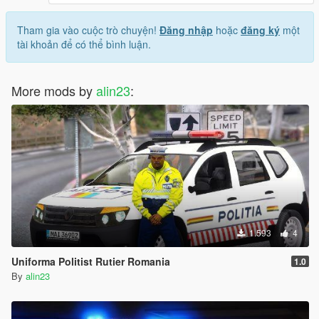
Tham gia vào cuộc trò chuyện!
Đăng nhập
hoặc
đăng ký
một
tài khoản để có thể bình luận.
More mods by
alin23
:
1.593
4
Uniforma Politist Rutier Romania
1.0
By
alin23