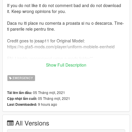
If you do not like it do not comment bad and do not download
it. Keep wrong opinions for you.
Daca nu iti place nu comenta a proasta si nu o descarca. Tine-
ti parerile rele pentru tine.
Credit goes to josap11 for Original Model:
https://ro.gta5-mods.com/player/uniform-mobiele-eenheid
EN: I highly recommend using a mods folder**
Show Full Description
RO: Va recomand sa folositi mods folder.
EMERGENCY
RO: Veti gasi instructiunile de instalare inauntrul.
05 Tháng một, 2021
Tải lên lần đầu:
EN: You will find the installation instructions inside.
05 Tháng một, 2021
Cập nhật lần cuối:
9 hours ago
Last Downloaded:
Daca iti place ceea ce fac , nu uita sa lasi o apreciere.
If you like what I do, don't forget to leave an appreciation
All Versions