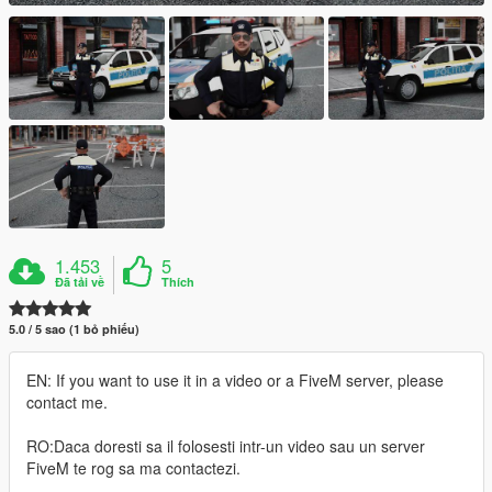
1.453
5
Đã tải về
Thích
5.0 / 5 sao (1 bỏ phiếu)
EN: If you want to use it in a video or a FiveM server, please
contact me.
RO:Daca doresti sa il folosesti intr-un video sau un server
FiveM te rog sa ma contactezi.