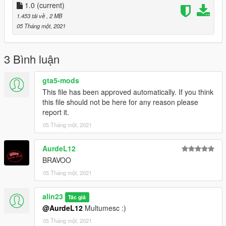
1.0
(current)
1.453 tải về
, 2 MB
05 Tháng một, 2021
3 Bình luận
gta5-mods
This file has been approved automatically. If you think
this file should not be here for any reason please
report it.
05 Tháng một, 2021
AurdeL12
BRAVOO
05 Tháng một, 2021
alin23
Tác giả
@AurdeL12
Multumesc :)
05 Tháng một, 2021