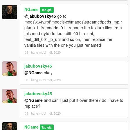
NGame
Tác giả
@jakubovsky45
go to
mods\x64v.rpf\models\cdimages\streamedpeds_mp.r
pf\mp_f_freemode_01 , rename the texture files from
this mod (.ytd) to feet_diff_001_a_uni,
feet_diff_001_b_uni and so on, then replace the
vanilla files with the one you just renamed
03 Tháng mười một, 2020
jakubovsky45
@NGame
okay
03 Tháng mười một, 2020
jakubovsky45
@NGame
and can i just put it over there? do i have to
replace?
03 Tháng mười một, 2020
NGame
Tác giả