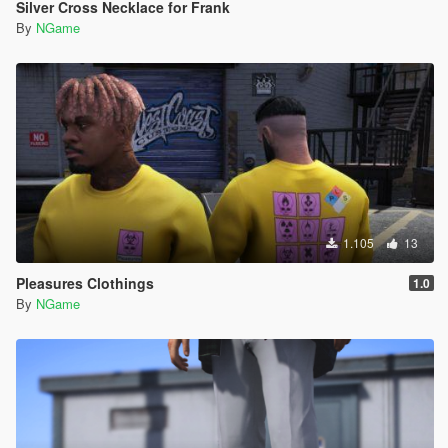
Silver Cross Necklace for Frank
By
NGame
1.105
13
Pleasures Clothings
1.0
By
NGame