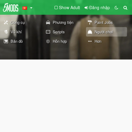
Show Adult
Đăng nhập
Công cụ
Phương tiện
Paint Jobs
Vũ khí
Scripts
Người chơi
Bản đồ
Hỗn hợp
Hơn