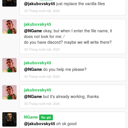
@jakubovsky45
just replace the vanilla files
03 Tháng mười một, 2020
jakubovsky45
@NGame
okay, but when I enter the file name, it
does not look for me: /
do you have discord? maybe we will write there?
03 Tháng mười một, 2020
jakubovsky45
@NGame
do you help me please?
03 Tháng mười một, 2020
jakubovsky45
@NGame
but it's already working, thanks
03 Tháng mười một, 2020
NGame
Tác giả
@jakubovsky45
oh ok good