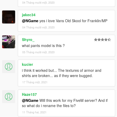
04 Tháng mười một, 2020
jakec34
@NGame
yes i love Vans Old Skool for Franklin/MP
04 Tháng mười một, 2020
Shyro_
what pants model is this ?
05 Tháng mười một, 2020
kucier
i think it worked but... The textures of armor and
shirts are broken... as if they were bugged.
17 Tháng một, 2021
Haze157
@NGame
Will this work for my FiveM server? And if
so what do i rename the files to?
11 Tháng hai, 2021