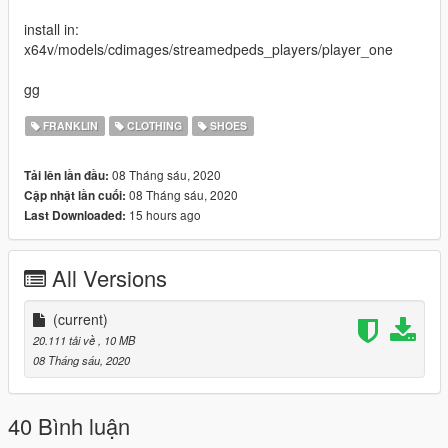
install in:
x64v/models/cdimages/streamedpeds_players/player_one
gg
FRANKLIN
CLOTHING
SHOES
08 Tháng sáu, 2020
Tải lên lần đầu:
08 Tháng sáu, 2020
Cập nhật lần cuối:
15 hours ago
Last Downloaded:
All Versions
(current)
20.111 tải về
, 10 MB
08 Tháng sáu, 2020
40 Bình luận