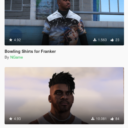
4.92
1.563
23
Bowling Shirts for Franker
By
NGame
4.93
10.081
84