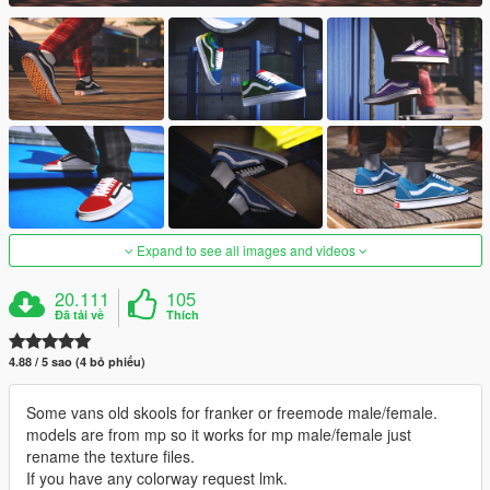
Expand to see all images and videos
20.111
105
Đã tải về
Thích
4.88 / 5 sao (4 bỏ phiếu)
Some vans old skools for franker or freemode male/female.
models are from mp so it works for mp male/female just
rename the texture files.
If you have any colorway request lmk.