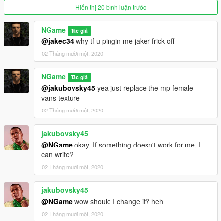
Hiển thị 20 bình luận trước
NGame
Tác giả
@jakec34
why tf u pingin me jaker frick off
02 Tháng mười một, 2020
NGame
Tác giả
@jakubovsky45
yea just replace the mp female
vans texture
02 Tháng mười một, 2020
jakubovsky45
@NGame
okay, If something doesn't work for me, I
can write?
02 Tháng mười một, 2020
jakubovsky45
@NGame
wow should I change it? heh
02 Tháng mười một, 2020