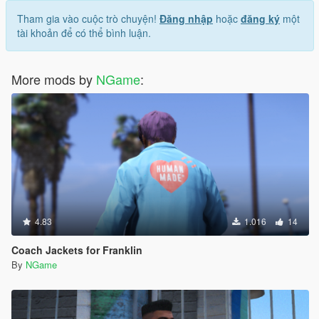
Tham gia vào cuộc trò chuyện!
Đăng nhập
hoặc
đăng ký
một
tài khoản để có thể bình luận.
More mods by
NGame
:
4.83
1.016
14
Coach Jackets for Franklin
By
NGame