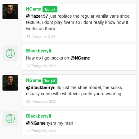
NGame
Tác giả
@Haze157
just replace the regular vanilla vans shoe
texture, i dont play fivem so i dont really know how it
works on there
13 Tháng hai, 2021
Blackberryii
How do i get socks on
@NGame
24 Tháng sáu, 2021
NGame
Tác giả
@Blackberryii
its just the shoe model, the socks
usually come with whatever pants youre wearing
25 Tháng sáu, 2021
Blackberryii
@NGame
tysm my man
25 Tháng sáu, 2021