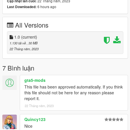
22 Tháng năm, 2023
Cập nhật lần cuối:
6 hours ago
Last Downloaded:
All Versions
1.0
(current)
1.130 tải về
, 30 MB
22 Tháng năm, 2023
7 Bình luận
gta5-mods
This file has been approved automatically. If you think
this file should not be here for any reason please
report it.
22 Tháng năm, 2023
Quincy123
Nice