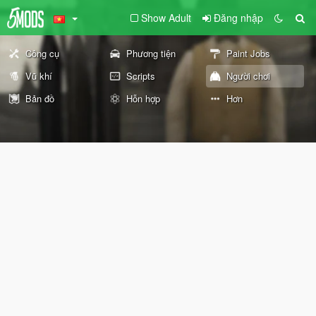
Show Adult
Đăng nhập
Công cụ
Phương tiện
Paint Jobs
Vũ khí
Scripts
Người chơi
Bản đồ
Hỗn hợp
Hơn