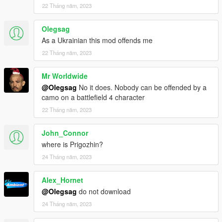
22 Tháng năm, 2023
Olegsag
As a Ukrainian this mod offends me
22 Tháng năm, 2023
Mr Worldwide
@Olegsag
No it does. Nobody can be offended by a
camo on a battlefield 4 character
22 Tháng năm, 2023
John_Connor
where is Prigozhin?
24 Tháng năm, 2023
Alex_Hornet
@Olegsag
do not download
24 Tháng năm, 2023