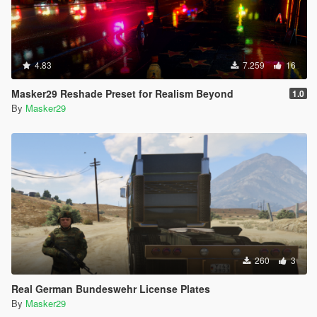
4.83
7.259
16
Masker29 Reshade Preset for Realism Beyond
1.0
By
Masker29
260
3
Real German Bundeswehr License Plates
By
Masker29