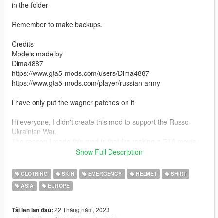
in the folder
Remember to make backups.
Credits
Models made by
Dima4887
https://www.gta5-mods.com/users/Dima4887
https://www.gta5-mods.com/player/russian-army
i have only put the wagner patches on it
Hi everyone, I didn't create this mod to support the Russo-
Ukrainian War.
The reason I made this mod is that I'm making a GTA movie
about this terrible war.
Show Full Description
I hope you like my work.
CLOTHING
SKIN
EMERGENCY
HELMET
SHIRT
ASIA
EUROPE
(I don't support any side of the war)
22 Tháng năm, 2023
Tải lên lần đầu: