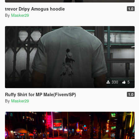
trevor Dripy Amogus hoodie
1.0
By
Masker29
330
5
Ruffy Shirt for MP Male(Fivem/SP)
1.0
By
Masker29