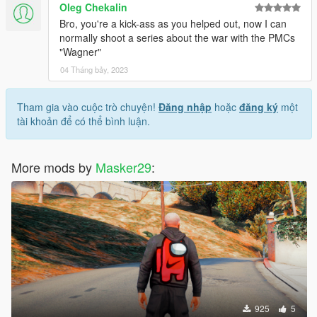
Oleg Chekalin
Bro, you're a kick-ass as you helped out, now I can
normally shoot a series about the war with the PMCs
"Wagner"
04 Tháng bảy, 2023
Tham gia vào cuộc trò chuyện!
Đăng nhập
hoặc
đăng ký
một
tài khoản để có thể bình luận.
More mods by
Masker29
:
925
5