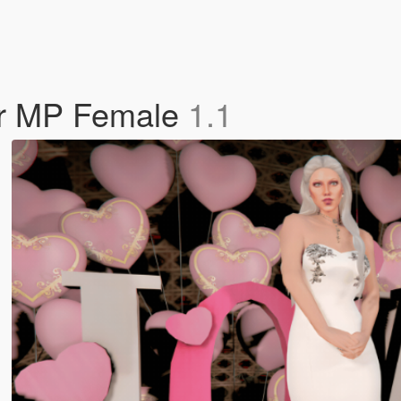
or MP Female
1.1