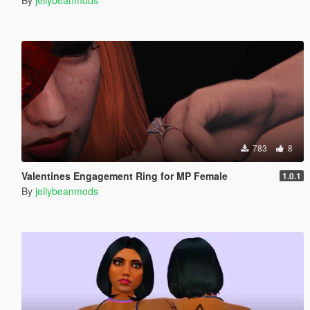
783
8
Valentines Engagement Ring for MP Female
1.0.1
By
jellybeanmods