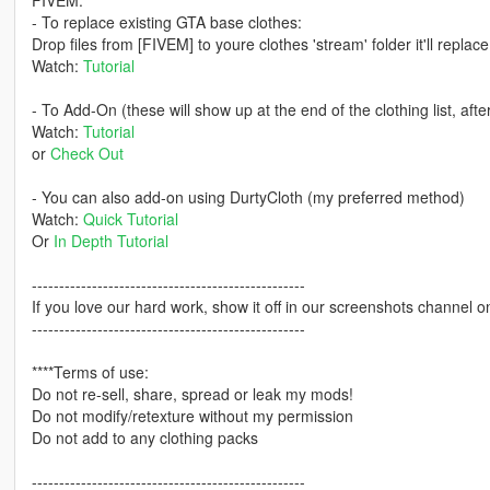
- To replace existing GTA base clothes:
Drop files from [FIVEM] to youre clothes 'stream' folder it'll replac
Watch:
Tutorial
- To Add-On (these will show up at the end of the clothing list, aft
Watch:
Tutorial
or
Check Out
- You can also add-on using DurtyCloth (my preferred method)
Watch:
Quick Tutorial
Or
In Depth Tutorial
--------------------------------------------------
If you love our hard work, show it off in our screenshots channel o
--------------------------------------------------
****Terms of use:
Do not re-sell, share, spread or leak my mods!
Do not modify/retexture without my permission
Do not add to any clothing packs
--------------------------------------------------