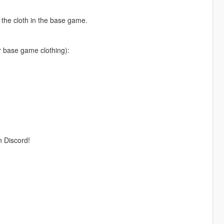
e the cloth in the base game.
er base game clothing):
n Discord!