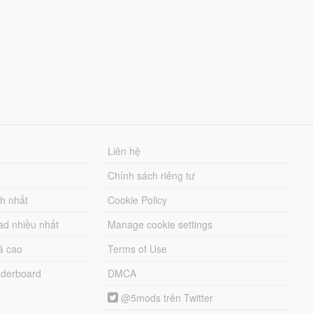
Liên hệ
Chính sách riêng tư
ch nhất
Cookie Policy
ad nhiều nhất
Manage cookie settings
á cao
Terms of Use
derboard
DMCA
@5mods trên Twitter