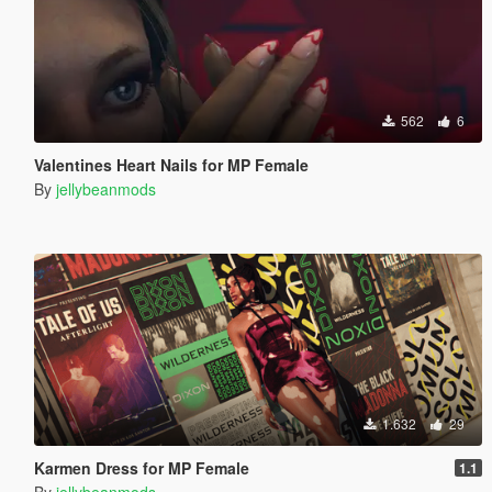
562
6
Valentines Heart Nails for MP Female
By
jellybeanmods
1.632
29
Karmen Dress for MP Female
1.1
By
jellybeanmods