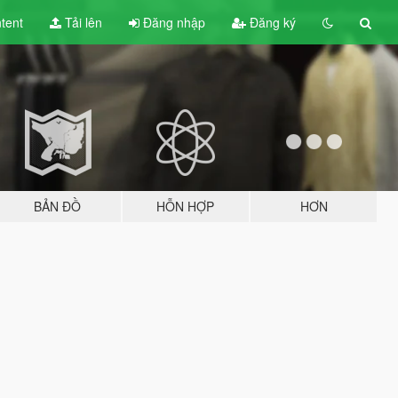
tent
Tải lên
Đăng nhập
Đăng ký
BẢN ĐỒ
HỖN HỢP
HƠN