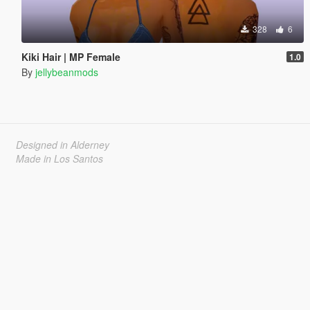
328
6
Kiki Hair | MP Female
1.0
By
jellybeanmods
Designed in Alderney
Made in Los Santos