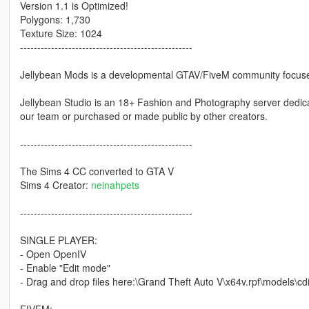
Version 1.1 is Optimized!
Polygons: 1,730
Texture Size: 1024
--------------------------------------------------
Jellybean Mods is a developmental GTAV/FiveM community focused
Jellybean Studio is an 18+ Fashion and Photography server dedic
our team or purchased or made public by other creators.
--------------------------------------------------
The Sims 4 CC converted to GTA V
Sims 4 Creator:
neinahpets
--------------------------------------------------
SINGLE PLAYER:
- Open OpenIV
- Enable "Edit mode"
- Drag and drop files here:\Grand Theft Auto V\x64v.rpf\model
FIVEM: