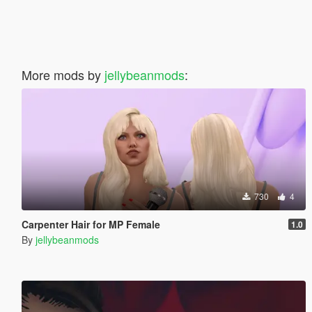
More mods by
jellybeanmods
:
730
4
Carpenter Hair for MP Female
1.0
By
jellybeanmods