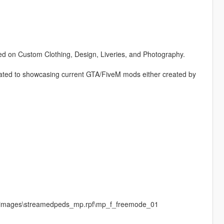
 on Custom Clothing, Design, Liveries, and Photography.
ated to showcasing current GTA/FiveM mods either created by
s\cdimages\streamedpeds_mp.rpf\mp_f_freemode_01