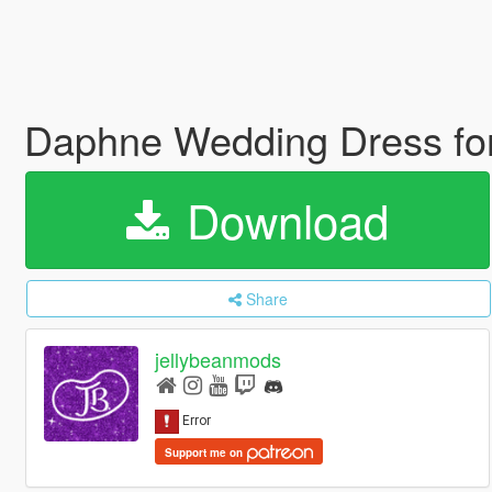
Daphne Wedding Dress f
Download
Share
jellybeanmods
Support me on