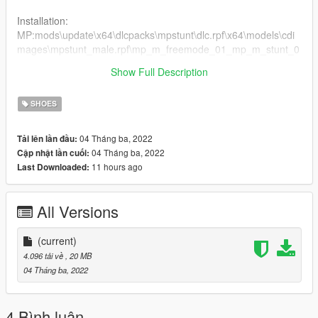
Installation:
MP:mods\update\x64\dlcpacks\mpstunt\dlc.rpf\x64\models\cdi
mages\mpstunt_male.rpf\mp_m_freemode_01_mp_m_stunt_0
1
Show Full Description
2. Drag the files into the folder
SHOES
04 Tháng ba, 2022
Tải lên lần đầu:
04 Tháng ba, 2022
Cập nhật lần cuối:
11 hours ago
Last Downloaded:
All Versions
(current)
4.096 tải về
, 20 MB
04 Tháng ba, 2022
4 Bình luận