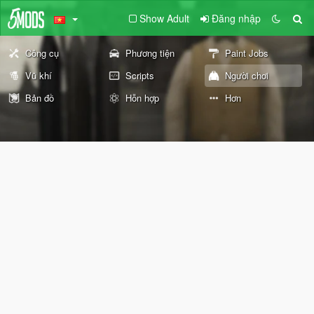
Show Adult
Đăng nhập
Công cụ
Phương tiện
Paint Jobs
Vũ khí
Scripts
Người chơi
Bản đồ
Hỗn hợp
Hơn