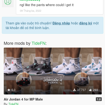
ngl like the pants where could i get it
09 Tháng ba, 2022
Tham gia vào cuộc trò chuyện!
Đăng nhập
hoặc
đăng ký
một
tài khoản để có thể bình luận.
More mods by
TideFN
:
5.0
37.737
293
Air Jordan 4 for MP Male
1.0
By
TideFN