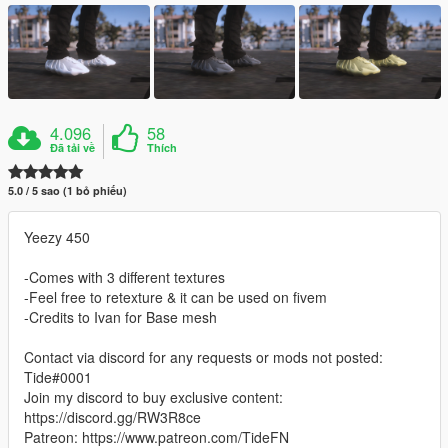
4.096
58
Đã tải về
Thích
5.0 / 5 sao (1 bỏ phiếu)
Yeezy 450
-Comes with 3 different textures
-Feel free to retexture & it can be used on fivem
-Credits to Ivan for Base mesh
Contact via discord for any requests or mods not posted:
Tide#0001
Join my discord to buy exclusive content:
https://discord.gg/RW3R8ce
Patreon: https://www.patreon.com/TideFN