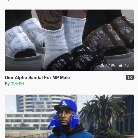
4.196
46
Dior Alpha Sandal For MP Male
1.0
By
TideFN