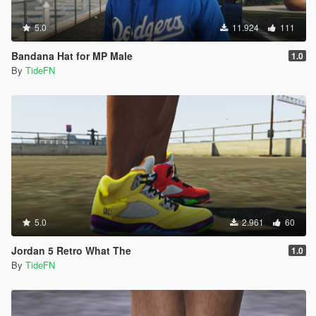
5.0
11.924
111
Bandana Hat for MP Male
1.0
By
TideFN
5.0
2.961
60
Jordan 5 Retro What The
1.0
By
TideFN